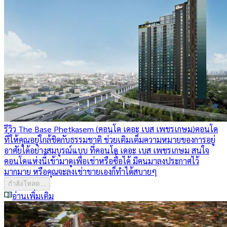
รีวิว The Base Phetkasem (คอนโด เดอะ เบส เพชรเกษม)
คอนโด
ที่ให้คุณอยู่ใกล้ชิดกับธรรมชาติ ช่วยเติมเต็มความหมายของการอยู่
อาศัยได้อย่างสมบูรณ์แบบ ที่คอนโด เดอะ เบส เพชรเกษม สนใจ
คอนโดแห่งนี้เข้ามาดูเพื่อเช่าหรือซื้อได้ มีคนมาลงประกาศไว้
มากมาย หรือคุณจะลงเช่าขายเองก็ทำได้สบายๆ
กำลังโหลด...
อ่านเพิ่มเติม