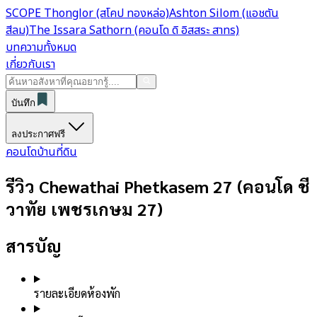
SCOPE Thonglor (สโคป ทองหล่อ)
Ashton Silom (แอชตัน
สีลม)
The Issara Sathorn (คอนโด ดิ อิสสระ สาทร)
บทความทั้งหมด
เกี่ยวกับเรา
บันทึก
ลงประกาศฟรี
คอนโด
บ้าน
ที่ดิน
รีวิว Chewathai Phetkasem 27 (คอนโด ชี
วาทัย เพชรเกษม 27)
สารบัญ
รายละเอียดห้องพัก