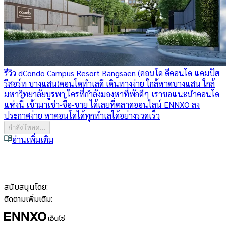
รีวิว dCondo Campus Resort Bangsaen (คอนโด ดีคอนโด แคมปัส
รีสอร์ท บางแสน)
คอนโดทำเลดี เดินทางง่าย ใกล้หาดบางแสน ใกล้
มหาวิทยาลัยบูรพา ใครที่กำลังมองหาที่พักดีๆ เราขอแนะนำคอนโด
แห่งนี้ เข้ามาเช่า-ซื้อ-ขาย ได้เลยที่ตลาดออนไลน์ ENNXO ลง
ประกาศง่าย หาคอนโดได้ทุกทำเลได้อย่างรวดเร็ว
กำลังโหลด...
อ่านเพิ่มเติม
สนับสนุนโดย:
ติดตามเพิ่มเติม: