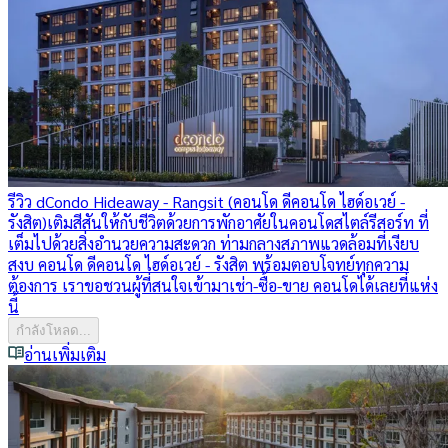
รีวิว dCondo Hideaway - Rangsit (คอนโด ดีคอนโด ไฮด์อเวย์ -
รังสิต)
เติมสีสันให้กับชีวิตด้วยการพักอาศัยในคอนโดสไตล์รีสอร์ท ที่
เต็มไปด้วยสิ่งอำนวยความสะดวก ท่ามกลางสภาพแวดล้อมที่เงียบ
สงบ คอนโด ดีคอนโด ไฮด์อเวย์ - รังสิต พร้อมตอบโจทย์ทุกความ
ต้องการ เราขอชวนผู้ที่สนใจเข้ามาเช่า-ซื้อ-ขาย คอนโดได้เลยที่แห่ง
นี้
กำลังโหลด...
อ่านเพิ่มเติม