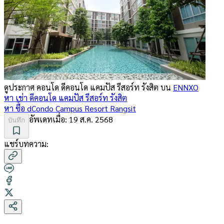
ดูประกาศ คอนโด
ดีคอนโด แคมปัส รีสอร์ท รังสิต
บน
ENNXO
หา เช่า
ดีคอนโด แคมปัส รีสอร์ท รังสิต
หา ซื้อ
dCondo Campus Resort Rangsit
อัพเดทเมื่อ:
19 ส.ค. 2568
บันทึก
แชร์บทความ: