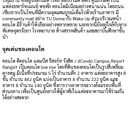
ปทุมธานี ซึ่งอยู่ใกล้กับมหาวิทยาลัยธรรมศาสตร์ ศูนย์รังสิต เป็น
แหล่งอพาร์ทเมนท์ หอพัก คอนโดมิเนียมอย่างหนาแน่น โดยถนน
เชียงรากเป็นโซนที่มีความอุดมสมบูรณ์เต็มไปด้วยร้านอาหาร มี
community mall อย่าง TU Dome กับ Wake Up ส่วนบริเวณหน้า
คอนโด มีร้านค้าให้เลือกอย่างหลากหลาย นอกจากนี้ยังอยู่ใกล้กับทาง
พิเศษอุดรรัถยา โรงพยาบาล ห้างสรรพสินค้า และสถาบันศึกษาชั้น
นำ
จุดเด่นของคอนโด
คอนโด ดีคอนโด แคมปัส รีสอร์ท รังสิต / dCondo Campus Resort
Rangsit เป็นคอนโด low rise โดยที่ดินของคอนโดเป็นรูปสี่เหลี่ยม
คางหมู มีเนื้อที่ประมาณ 5 ไร่ จำนวนตึก 2 อาคาร แต่ละอาคารสูง 8
ชั้น จำนวน 462 ยูนิต แบ่งเป็นอาคาร A จำนวน 222 ยูนิต และ
อาคาร B จำนวน 240 ยูนิต ซึ่งการวางอาคารจะวางล้อมรอบพื้นที่
ส่วนกลาง เพื่อเป็นศูนย์กลางให้ผู้อาศัยในแต่ละอาคารมาใช้ร่วมกัน
ได้อย่างสะดวก