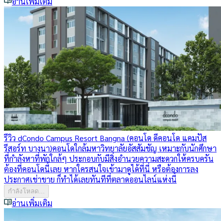
อ่านเพิ่มเติม
รีวิว dCondo Campus Resort Bangna (คอนโด ดีคอนโด แคมปัส
รีสอร์ท บางนา)
คอนโดใกล้มหาวิทยาลัยอัสสัมชัญ เหมาะกับนักศึกษา
ที่กำลังหาที่พักใกล้ๆ ประกอบกับมีสิ่งอำนวยความสะดวกให้ครบครัน
ต้องที่คอนโดนี้เลย หากใครสนใจเข้ามาดูได้ที่นี่ หรือต้องการลง
ประกาศเช่าขาย ก็ทำได้เลยทันทีที่ตลาดออนไลน์แห่งนี้
กำลังโหลด...
อ่านเพิ่มเติม