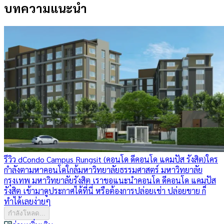
บทความแนะนำ
รีวิว dCondo Campus Rungsit (คอนโด ดีคอนโด แคมปัส รังสิต)
ใคร
กำลังตามหาคอนโดใกล้มหาวิทยาลัยธรรมศาสตร์ มหาวิทยาลัย
กรุงเทพ มหาวิทยาลัยรังสิต เราขอแนะนำคอนโด ดีคอนโด แคมปัส
รังสิต เข้ามาดูประกาศได้ที่นี่ หรือต้องการปล่อยเช่า ปล่อยขาย ก็
ทำได้เลยง่ายๆ
กำลังโหลด...