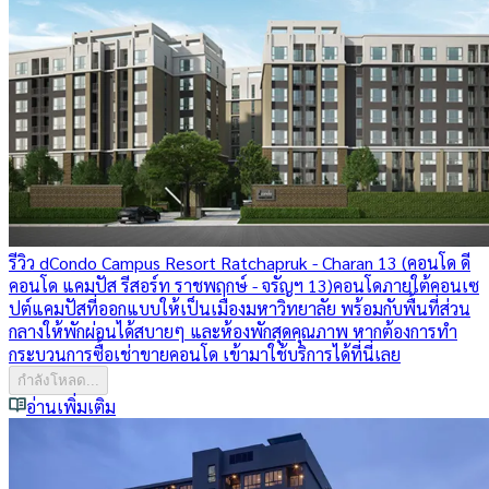
รีวิว dCondo Campus Resort Ratchapruk - Charan 13 (คอนโด ดี
คอนโด แคมปัส รีสอร์ท ราชพฤกษ์ - จรัญฯ 13)
คอนโดภายใต้คอนเซ
ปต์แคมปัสที่ออกแบบให้เป็นเมืองมหาวิทยาลัย พร้อมกับพื้นที่ส่วน
กลางให้พักผ่อนได้สบายๆ และห้องพักสุดคุณภาพ หากต้องการทำ
กระบวนการซื้อเช่าขายคอนโด เข้ามาใช้บริการได้ที่นี่เลย
กำลังโหลด...
อ่านเพิ่มเติม