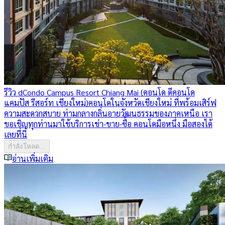
รีวิว dCondo Campus Resort Chiang Mai (คอนโด ดีคอนโด
แคมปัส รีสอร์ท เชียงใหม่)
คอนโดในจังหวัดเชียงใหม่ ที่พร้อมเสิร์ฟ
ความสะดวกสบาย ท่ามกลางกลิ่นอายวัฒนธรรมของภาคเหนือ เรา
ขอเชิญทุกท่านมาใช้บริการเช่า-ขาย-ซื้อ คอนโดมือหนึ่ง มือสองได้
เลยที่นี่
กำลังโหลด...
อ่านเพิ่มเติม