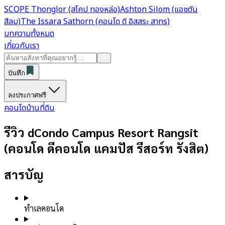
SCOPE Thonglor (สโคป ทองหล่อ)
Ashton Silom (แอชตัน
สีลม)
The Issara Sathorn (คอนโด ดิ อิสสระ สาทร)
บทความทั้งหมด
เกี่ยวกับเรา
บันทึก
ลงประกาศฟรี
คอนโด
บ้าน
ที่ดิน
รีวิว dCondo Campus Resort Rangsit
(คอนโด ดีคอนโด แคมปัส รีสอร์ท รังสิต)
สารบัญ
ทำเลคอนโด