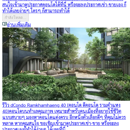
สนใจเข้ามาดูประกาศคอนโดได้ที่นี่ หรือจะลงประกาศเช่า-ขายเอง ก็
ทำได้เลยง่ายๆ ใครๆ ก็สามารถทำได้
กำลังโหลด...
อ่านเพิ่มเติม
รีวิว dCondo Ramkhamhaeng 40 (คอนโด ดีคอนโด รามคำแหง
40)
คอนโดบนทำเลคุณภาพ เหมาะสำหรับคนเมืองที่อยากใช้ชีวิต
แบบสบายๆ มองหาคอนโดแต่งครบ อีกหนึ่งตัวเลือกดีๆ ที่คุณไม่ควร
พลาด หากคุณสนใจ ขอเชิญเข้ามาดูประกาศเช่า-ขาย หรือจะลง
ประกาศเองก็ทำได้ง่ายๆ ได้เลยที่นี่