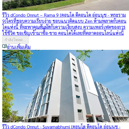
รีวิว dCondo Onnut – Rama 9 (คอนโด ดีคอนโด อ่อนนุช - พระราม
9)
ใครที่ชอบความเรียบง่าย ชอบแนวคิดแบบ Zen ห้ามพลาดกับคอน
โดแห่งนี้ ที่จะพาคุณสัมผัสกับความเงียบสงบ ความเพอร์เฟคของการ
ใช้ชีวิต ขอเชิญเข้ามาซื้อ-ขาย คอนโดได้เลยที่ตลาดออนไลน์แห่งนี้
กำลังโหลด...
อ่านเพิ่มเติม
รีวิว dCondo Onnut - Suvarnabhumi (คอนโด ดีคอนโด อ่อนนุช -