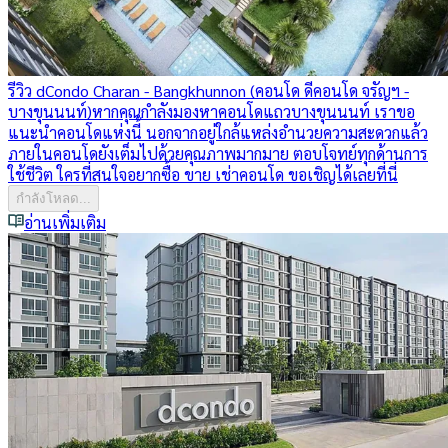
รีวิว dCondo Charan - Bangkhunnon (คอนโด ดีคอนโด จรัญฯ -
บางขุนนนท์)
หากคุณกำลังมองหาคอนโดแถวบางขุนนนท์ เราขอ
แนะนำคอนโดแห่งนี้ นอกจากอยู่ใกล้แหล่งอำนวยความสะดวกแล้ว
ภายในคอนโดยังเต็มไปด้วยคุณภาพมากมาย ตอบโจทย์ทุกด้านการ
ใช้ชีวิต ใครที่สนใจอยากซื้อ ขาย เช่าคอนโด ขอเชิญได้เลยที่นี่
กำลังโหลด...
อ่านเพิ่มเติม