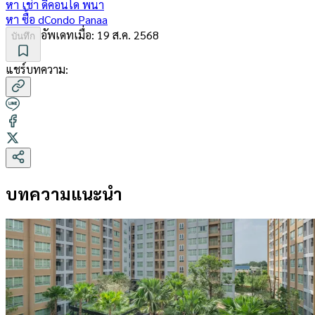
หา เช่า
ดีคอนโด พนา
หา ซื้อ
dCondo Panaa
อัพเดทเมื่อ:
19 ส.ค. 2568
บันทึก
แชร์บทความ:
บทความแนะนำ