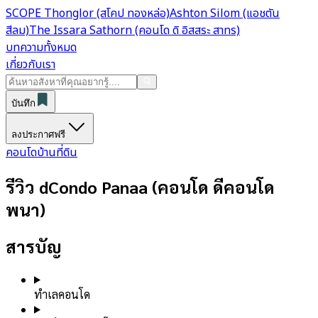
SCOPE Thonglor (สโคป ทองหล่อ)
Ashton Silom (แอชตัน
สีลม)
The Issara Sathorn (คอนโด ดิ อิสสระ สาทร)
บทความทั้งหมด
เกี่ยวกับเรา
บันทึก
ลงประกาศฟรี
คอนโด
บ้าน
ที่ดิน
รีวิว dCondo Panaa (คอนโด ดีคอนโด
พนา)
สารบัญ
ทำเลคอนโด