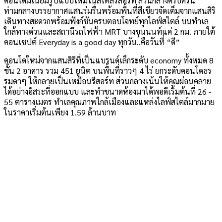
คอนโดมิเนียมรูปแบบใหม่ในสไตล์รีสอร์ท ส่วนกลางครบครัน
ท่ามกลางบรรยากาศแสนร่มรื่นพร้อมพื้นที่สีเขียวจัดเต็มจากแสนสิริ
เดินทางสะดวกพร้อมฟังก์ชันครบตอบโจทย์ทุกไลฟ์สไตล์ บนทำเล
ใกล้ทางด่วนและสถานีรถไฟฟ้า MRT บางขุนนนท์แค่ 2 กม. ภายใต้
คอนเซปต์ Everyday is a good day ทุกวัน..คือวันที่ “ดี”
คอนโดใหม่จากแสนสิริที่เป็นแบรนด์เล็กระดับ economy ทั้งหมด 8
ชั้น 2 อาคาร รวม 451 ยูนิต บนพื้นที่ราวๆ 4 ไร่ ยกระดับคอนโดธร
รมดาๆ ให้กลายเป็นเหมือนรีสอร์ท ส่วนกลางเน้นให้คุณผ่อนคลาย
ได้อย่างอิสระที่ออกแบบ และทำขนาดห้องมาได้พอดีเริ่มต้นที่ 26 -
55 ตารางเมตร ทำเลคุณภาพใกล้เมืองและแหล่งไลฟ์สไตล์มากมาย
ในราคาเริ่มต้นเพียง 1.59 ล้านบาท