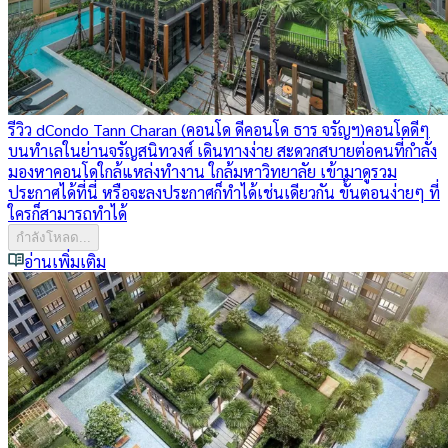
รีวิว dCondo Tann Charan (คอนโด ดีคอนโด ธาร จรัญฯ)
คอนโดดีๆ
บนทำเลในย่านจรัญสนิทวงศ์ เดินทางง่าย สะดวกสบายต่อคนที่กำลัง
มองหาคอนโดใกล้แหล่งทำงาน ใกล้มหาวิทยาลัย เข้ามาดูรวม
ประกาศได้ที่นี่ หรือจะลงประกาศก็ทำได้เช่นเดียวกัน ขั้นตอนง่ายๆ ที่
ใครก็สามารถทำได้
กำลังโหลด...
อ่านเพิ่มเติม