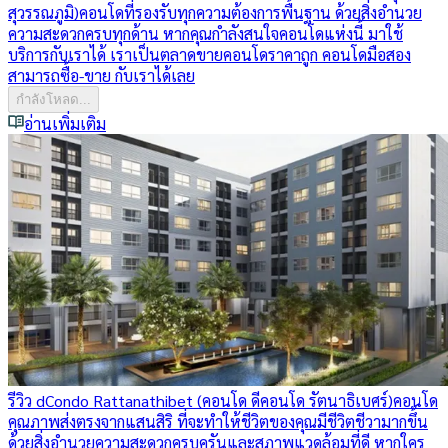
สุวรรณภูมิ)
คอนโดที่รองรับทุกความต้องการพื้นฐาน ด้วยสิ่งอำนวย
ความสะดวกครบทุกด้าน หากคุณกำลังสนใจคอนโดแห่งนี้ มาใช้
บริการกับเราได้ เราเป็นตลาดขายคอนโดราคาถูก คอนโดมือสอง
สามารถซื้อ-ขาย กับเราได้เลย
กำลังโหลด...
อ่านเพิ่มเติม
รีวิว dCondo Rattanathibet (คอนโด ดีคอนโด รัตนาธิเบศร์)
คอนโด
คุณภาพส่งตรงจากแสนสิริ ที่จะทำให้ชีวิตของคุณมีชีวิตชีวามากขึ้น
ด้วยสิ่งอำนวยความสะดวกครบครันและสภาพแวดล้อมที่ดี หากใคร