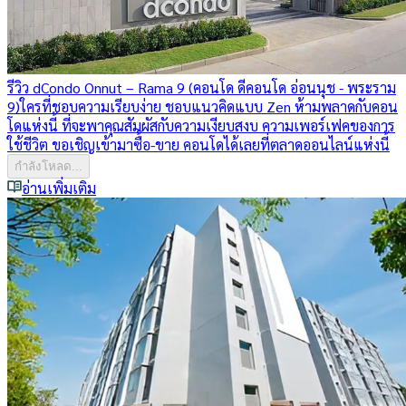
รีวิว dCondo Onnut – Rama 9 (คอนโด ดีคอนโด อ่อนนุช - พระราม
9)
ใครที่ชอบความเรียบง่าย ชอบแนวคิดแบบ Zen ห้ามพลาดกับคอน
โดแห่งนี้ ที่จะพาคุณสัมผัสกับความเงียบสงบ ความเพอร์เฟคของการ
ใช้ชีวิต ขอเชิญเข้ามาซื้อ-ขาย คอนโดได้เลยที่ตลาดออนไลน์แห่งนี้
กำลังโหลด...
อ่านเพิ่มเติม