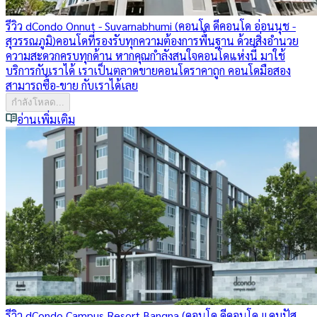
รีวิว dCondo Onnut - Suvarnabhumi (คอนโด ดีคอนโด อ่อนนุช -
สุวรรณภูมิ)
คอนโดที่รองรับทุกความต้องการพื้นฐาน ด้วยสิ่งอำนวย
ความสะดวกครบทุกด้าน หากคุณกำลังสนใจคอนโดแห่งนี้ มาใช้
บริการกับเราได้ เราเป็นตลาดขายคอนโดราคาถูก คอนโดมือสอง
สามารถซื้อ-ขาย กับเราได้เลย
กำลังโหลด...
อ่านเพิ่มเติม
รีวิว dCondo Campus Resort Bangna (คอนโด ดีคอนโด แคมปัส