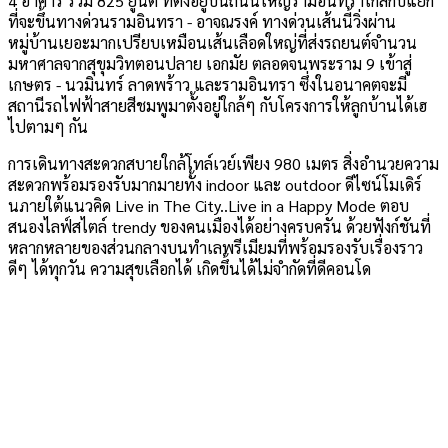
4 อาคาร รวม 825 ยูนิต ที่ตั้งอยู่บนถนนใหญ่รามอินทราใกล้กับแยก
ที่จะขึ้นทางด่วนรามอินทรา - อาจณรงค์ ทางด่วนเส้นนี้วิ่งผ่าน
หมู่บ้านเยอะมากเปรียบเหมือนเส้นเลือดใหญ่ที่ส่งรถยนต์จำนวน
มหาศาลจากสุขุมวิทตอนปลาย เอกมัย ตลอดจนพระราม 9 เข้าสู่
เกษตร - นวมินทร์ ลาดพร้าว และรามอินทรา ซึ่งในอนาคตจะมี
สถานีรถไฟฟ้าสายสีชมพูมาตั้งอยู่ใกล้ๆ กับโครงการให้ลูกบ้านได้เฮ
ไปตามๆ กัน
การเดินทางสะดวกสบายใกล้โทล์เวย์เพียง 980 เมตร สิ่งอำนวยความ
สะดวกพร้อมรองรับมากมายทั้ง indoor และ outdoor ดีไซน์โมเดิร์
นภายใต้แนวคิด Live in The City..Live in a Happy Mode ตอบ
สนองไลฟ์สไตล์ trendy ของคนเมืองได้อย่างครบครัน ด้วยฟังก์ชันที่
หลากหลายของส่วนกลางบนทำเลพรีเมียมที่พร้อมรองรับเรื่องราว
ดีๆ ได้ทุกวัน ความสุขเลือกได้ เกิดขึ้นได้ไม่จำกัดที่ดีคอนโด