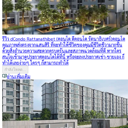
รีวิว dCondo Rattanathibet (คอนโด ดีคอนโด รัตนาธิเบศร์)
คอนโด
คุณภาพส่งตรงจากแสนสิริ ที่จะทำให้ชีวิตของคุณมีชีวิตชีวามากขึ้น
ด้วยสิ่งอำนวยความสะดวกครบครันและสภาพแวดล้อมที่ดี หากใคร
สนใจเข้ามาดูประกาศคอนโดได้ที่นี่ หรือจะลงประกาศเช่า-ขายเอง ก็
ทำได้เลยง่ายๆ ใครๆ ก็สามารถทำได้
กำลังโหลด...
อ่านเพิ่มเติม