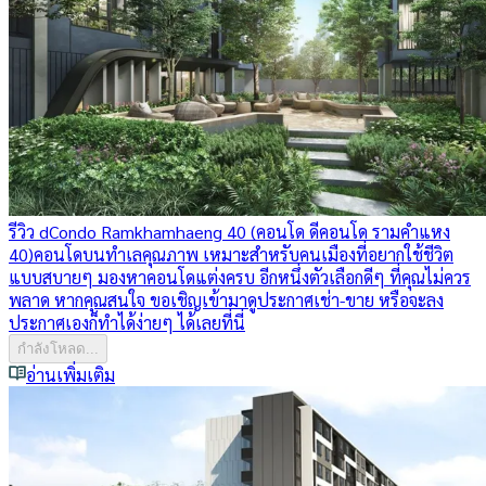
รีวิว dCondo Ramkhamhaeng 40 (คอนโด ดีคอนโด รามคำแหง
40)
คอนโดบนทำเลคุณภาพ เหมาะสำหรับคนเมืองที่อยากใช้ชีวิต
แบบสบายๆ มองหาคอนโดแต่งครบ อีกหนึ่งตัวเลือกดีๆ ที่คุณไม่ควร
พลาด หากคุณสนใจ ขอเชิญเข้ามาดูประกาศเช่า-ขาย หรือจะลง
ประกาศเองก็ทำได้ง่ายๆ ได้เลยที่นี่
กำลังโหลด...
อ่านเพิ่มเติม