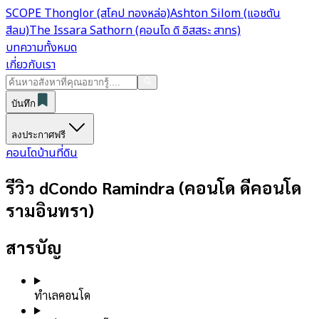
SCOPE Thonglor (สโคป ทองหล่อ)
Ashton Silom (แอชตัน
สีลม)
The Issara Sathorn (คอนโด ดิ อิสสระ สาทร)
บทความทั้งหมด
เกี่ยวกับเรา
บันทึก
ลงประกาศฟรี
คอนโด
บ้าน
ที่ดิน
รีวิว dCondo Ramindra (คอนโด ดีคอนโด
รามอินทรา)
สารบัญ
ทำเลคอนโด