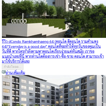
รีวิว dCondo Ramkhamhaeng 64 (คอนโด ดีคอนโด รามคำแหง
64)
"Everyday is a good day" คอนโดที่จะทำให้ทุกวันของคุณเป็น
วันที่ดี หากใครกำลังตามหาคอนโดเรียบง่ายแต่ทันสมัย เราขอ
แนะนำเลยที่นี่ หากท่านใดต้องการเช่า-ซื้อ-ขาย คอนโด สามารถเข้า
มาใช้บริการได้เลย
กำลังโหลด...
อ่านเพิ่มเติม