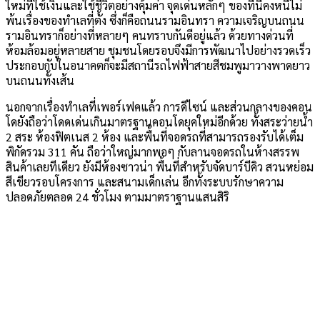
ใหม่ที่ใช้เงินและใช้ชีวิตอย่างคุ้มค่า จุดเด่นหลักๆ ของที่นี่คงหนีไม่
พ้นเรื่องของทำเลที่ตั้ง ซึ่งก็คือถนนรามอินทรา ความเจริญบนถนน
รามอินทราก็อย่างที่หลายๆ คนทราบกันดีอยู่แล้ว ด้วยทางด่วนที่
ห้อมล้อมอยู่หลายสาย ชุมชนโดยรอบจึงมีการพัฒนาไปอย่างรวดเร็ว
ประกอบกับในอนาคตก็จะมีสถานีรถไฟฟ้าสายสีชมพูมาวางพาดยาว
บนถนนทั้งเส้น
นอกจากเรื่องทำเลที่เพอร์เฟคแล้ว การดีไซน์ และส่วนกลางของคอน
โดยังถือว่าโดดเด่นเกินมาตรฐานคอนโดยุคใหม่อีกด้วย ทั้งสระว่ายน้ำ
2 สระ ห้องฟิตเนส 2 ห้อง และพื้นที่จอดรถที่สามารถรองรับได้เต็ม
พิกัดรวม 311 คัน ถือว่าใหญ่มากพอๆ กับลานจอดรถในห้างสรรพ
สินค้าเลยทีเดียว ยังมีห้องซาวน่า พื้นที่สำหรับจัดบาร์บีคิว สวนหย่อม
สีเขียวรอบโครงการ และสนามเด็กเล่น อีกทั้งระบบรักษาความ
ปลอดภัยตลอด 24 ชั่วโมง ตามมาตราฐานแสนสิริ