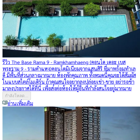
รีวิว The Base Rama 9 - Ramkhamhaeng (คอนโด เดอะ เบส
พระราม 9 - รามคำแหง)
คอนโดมิเนียมจากแสนสิริ ที่มาพร้อมทำเล
ดี มีพื้นที่ส่วนกลางมากมาย ห้องพักคุณภาพ ทั้งหมดนี้คุณจะได้สัมผัส
ในแบบสไตล์โมเดิร์น ถ้าคุณสนใจอยากลงปล่อยเช่า-ขาย อย่ารอช้า
มาลงประกาศได้ที่นี่ เพื่อส่งต่อห้องให้ผู้อื่นที่กำลังสนใจอยู่มากมาย
กำลังโหลด...
อ่านเพิ่มเติม