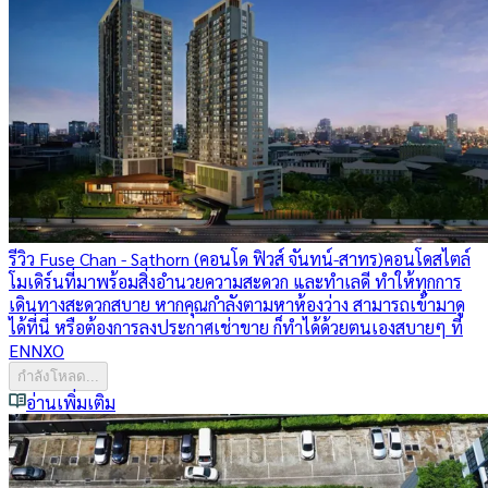
รีวิว Fuse Chan - Sathorn (คอนโด ฟิวส์ จันทน์-สาทร)
คอนโดสไตล์
โมเดิร์นที่มาพร้อมสิ่งอำนวยความสะดวก และทำเลดี ทำให้ทุกการ
เดินทางสะดวกสบาย หากคุณกำลังตามหาห้องว่าง สามารถเข้ามาดู
ได้ที่นี่ หรือต้องการลงประกาศเช่าขาย ก็ทำได้ด้วยตนเองสบายๆ ที่
ENNXO
กำลังโหลด...
อ่านเพิ่มเติม