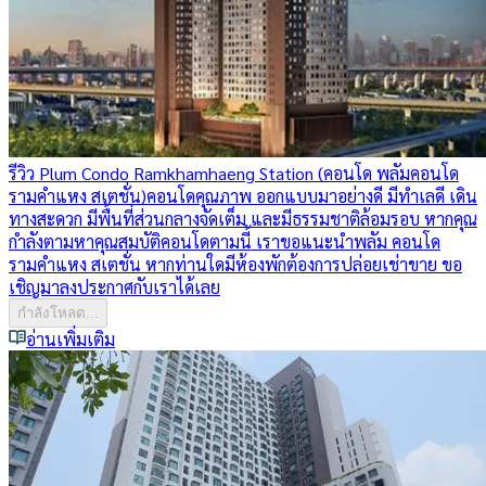
รีวิว Plum Condo Ramkhamhaeng Station (คอนโด พลัมคอนโด
รามคำแหง สเตชั่น)
คอนโดคุณภาพ ออกแบบมาอย่างดี มีทำเลดี เดิน
ทางสะดวก มีพื้นที่ส่วนกลางจัดเต็ม และมีธรรมชาติล้อมรอบ หากคุณ
กำลังตามหาคุณสมบัติคอนโดตามนี้ เราขอแนะนำพลัม คอนโด
รามคำแหง สเตชั่น หากท่านใดมีห้องพักต้องการปล่อยเช่าขาย ขอ
เชิญมาลงประกาศกับเราได้เลย
กำลังโหลด...
อ่านเพิ่มเติม