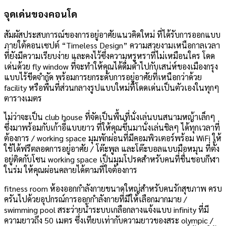
จุดเด่นของคอนโด
สัมผัสประสบการณ์ของการอยู่อาศัยแนวคิดใหม่ ที่ได้รับการออกแบบ
ภายใต้คอนเซปต์ “Timeless Design” ความสวยงามเหนือกาลเวลา
ที่ยังมีความเรียบง่าย และคงไว้ซึ่งความหรูหราที่ไม่เหมือนใคร โดด
เด่นด้วย fly window ที่จะทำให้คุณได้ดื่มด่ำไปกับเสน่ห์ของเมืองกรุง
แบบไร้ขีดจำกัด พร้อมการยกระดับการอยู่อาศัยที่เหนือกว่าด้วย
facility หรือพื้นที่ส่วนกลางรูปแบบใหม่ที่โดดเด่นเป็นตัวเองในทุกๆ
ตารางเมตร
ไม่ว่าจะเป็น club house ที่จัดเป็นพื้นที่นั่งเล่นบนสนามหญ้าเล็กๆ
ซึ่งมาพร้อมกับเก้าอี้แบบยาว ที่ให้คุณขึ้นมานั่งเล่นชิลๆ ได้ทุกเวลาที่
ต้องการ / working space มุมพักผ่อนที่มีคอมพิวเตอร์พร้อม WiFi ให้
ใช้ได้ฟรีตลอดการอยู่อาศัย / โต๊ะพูล และโต๊ะบอลแบบมือหมุน ที่ตั้ง
อยู่ติดกับโซน working space เป็นมุมโปรดสำหรับคนที่ชื่นชอบกีฬา
ในร่ม ให้คุณผ่อนคลายได้ตามที่ใจต้องการ
fitness room ห้องออกกำลังกายขนาดใหญ่สำหรับคนรักสุขภาพ ครบ
ครันไปด้วยอุปกรณ์การออกกำลังกายที่มีให้เลือกมากมาย /
swimming pool สระว่ายน้ำระบบเกลือกลางแจ้งแบบ infinity ที่มี
ความยาวถึง 50 เมตร ซึ่งเทียบเท่ากับความยาวของสระ olympic /