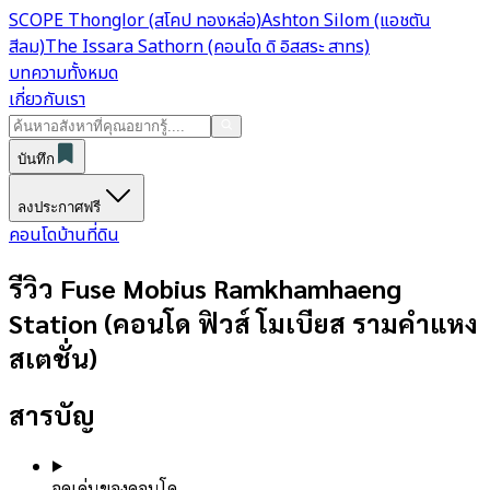
SCOPE Thonglor (สโคป ทองหล่อ)
Ashton Silom (แอชตัน
สีลม)
The Issara Sathorn (คอนโด ดิ อิสสระ สาทร)
บทความทั้งหมด
เกี่ยวกับเรา
บันทึก
ลงประกาศฟรี
คอนโด
บ้าน
ที่ดิน
รีวิว Fuse Mobius Ramkhamhaeng
Station (คอนโด ฟิวส์ โมเบียส รามคำแหง
สเตชั่น)
สารบัญ
จุดเด่นของคอนโด