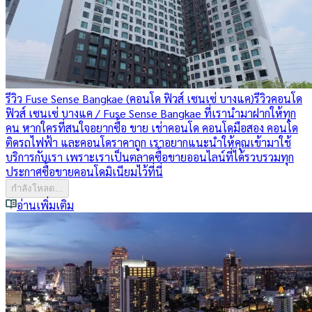
รีวิว Fuse Sense Bangkae (คอนโด ฟิวส์ เซนเซ่ บางแค)
รีวิวคอนโด
ฟิวส์ เซนเซ่ บางแค / Fuse Sense Bangkae ที่เรานำมาฝากให้ทุก
คน หากใครที่สนใจอยากซื้อ ขาย เช่าคอนโด คอนโดมือสอง คอนโด
ติดรถไฟฟ้า และคอนโดราคาถูก เราอยากแนะนำให้คุณเข้ามาใช้
บริการกับเรา เพราะเราเป็นตลาดซื้อขายออนไลน์ที่ได้รวบรวมทุก
ประกาศซื้อขายคอนโดมิเนียมไว้ที่นี่
กำลังโหลด...
อ่านเพิ่มเติม