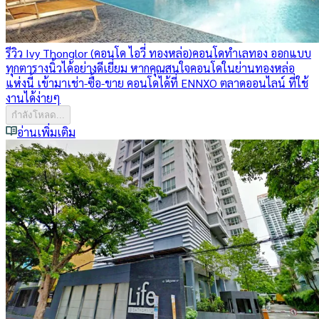
รีวิว Ivy Thonglor (คอนโด ไอวี่ ทองหล่อ)
คอนโดทำเลทอง ออกแบบ
ทุกตารางนิ้วได้อย่างดีเยี่ยม หากคุณสนใจคอนโดในย่านทองหล่อ
แห่งนี้ เข้ามาเช่า-ซื้อ-ขาย คอนโดได้ที่ ENNXO ตลาดออนไลน์ ที่ใช้
งานได้ง่ายๆ
กำลังโหลด...
อ่านเพิ่มเติม