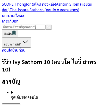
SCOPE Thonglor (สโคป ทองหล่อ)
Ashton Silom (แอชตัน
สีลม)
The Issara Sathorn (คอนโด ดิ อิสสระ สาทร)
บทความทั้งหมด
เกี่ยวกับเรา
บันทึก
ลงประกาศฟรี
คอนโด
บ้าน
ที่ดิน
รีวิว Ivy Sathorn 10 (คอนโด ไอวี่ สาทร
10)
สารบัญ
จุดเด่นของคอนโด