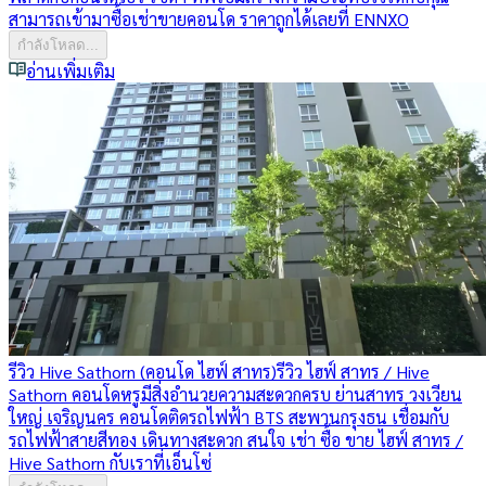
สามารถเข้ามาซื้อเช่าขายคอนโด ราคาถูกได้เลยที่ ENNXO
กำลังโหลด...
อ่านเพิ่มเติม
รีวิว Hive Sathorn (คอนโด ไฮฟ์ สาทร)
รีวิว ไฮฟ์ สาทร / Hive
Sathorn คอนโดหรูมีสิ่งอำนวยความสะดวกครบ ย่านสาทร วงเวียน
ใหญ่ เจริญนคร คอนโดติดรถไฟฟ้า BTS สะพานกรุงธน เชื่อมกับ
รถไฟฟ้าสายสีทอง เดินทางสะดวก สนใจ เช่า ซื้อ ขาย ไฮฟ์ สาทร /
Hive Sathorn กับเราที่เอ็นโซ่