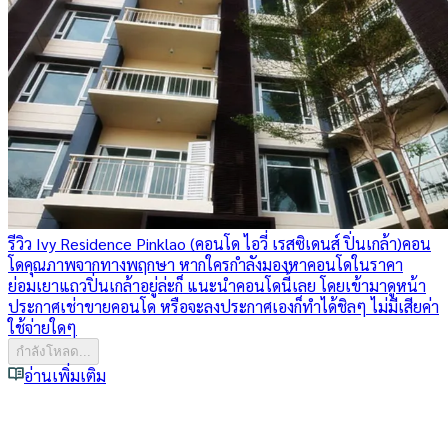
รีวิว Ivy Residence Pinklao (คอนโด ไอวี่ เรสซิเดนส์ ปิ่นเกล้า)
คอน
โดคุณภาพจากทางพฤกษา หากใครกำลังมองหาคอนโดในราคา
ย่อมเยาแถวปิ่นเกล้าอยู่ล่ะก็ แนะนำคอนโดนี้เลย โดยเข้ามาดูหน้า
ประกาศเช่าขายคอนโด หรือจะลงประกาศเองก็ทำได้ชิลๆ ไม่มีเสียค่า
ใช้จ่ายใดๆ
กำลังโหลด...
อ่านเพิ่มเติม