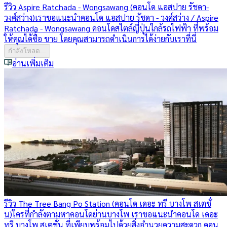
รีวิว Aspire Ratchada - Wongsawang (คอนโด แอสปาย รัชดา-
วงศ์สว่าง)
เราขอแนะนำคอนโด แอสปาย รัชดา - วงศ์สว่าง / Aspire
Ratchada - Wongsawang คอนโดสไตล์ญี่ปุ่นใกล้รถไฟฟ้า ที่พร้อม
ให้คุณได้ซื้อ ขาย โดยคุณสามารถดำเนินการได้ง่ายกับเราที่นี่
กำลังโหลด...
อ่านเพิ่มเติม
รีวิว The Tree Bang Po Station (คอนโด เดอะ ทรี บางโพ สเตชั่
น)
ใครที่กำลังตามหาคอนโดย่านบางโพ เราขอแนะนำคอนโด เดอะ
ทรี บางโพ สเตชั่น ที่เพียบพร้อมไปด้วยสิ่งอำนวยความสะดวก คอน