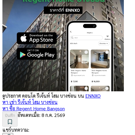
ดูประกาศ คอนโด
รีเจ้นท์ โฮม บางซ่อน
บน
ENNXO
หา เช่า
รีเจ้นท์ โฮม บางซ่อน
หา ซื้อ
Regent Home Bangson
อัพเดทเมื่อ:
8 ก.ค. 2569
บันทึก
แชร์บทความ: