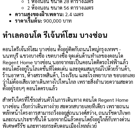
1 ห้องนอน ขนาด 28 ตารางเมตร
2 ห้องนอน ขนาด 56 ตารางเมตร
ความสูงของฝ้าเพดาน:
2.4 เมตร
ราคาเริ่มต้น:
900,000 บาท
ทำเลคอนโด รีเจ้นท์โฮม บางซ่อน
คอนโดรีเจ้นท์โฮม บางซ่อน ตั้งอยู่ติดกับถนนใหญ่กรุงเทพฯ -
นนทบุรี แขวงบางซื่อ เขตบางซื่อ จุดเด่นด้านทำเลของคอนโด
Regent Home บางซ่อน นอกจากจะเป็นคอนโดติดรถไฟฟ้าแล้ว
คอนโดยังอยู่ในโลเคชั่นที่โดดเด่น และอุดมสมบูรณ์ไปด้วยร้านค้า,
ร้านอาหาร, ห้างสรรพสินค้า, โรงเรียน และโรงพยาบาล ขอบอกเลย
ว่าไม่ต้องเสียเวลาเดินทางไปไหนไกล เพราะสิ่งอำนวยความสะดวก
ตั้งอยู่รอบๆ คอนโดครบแล้ว
สำหรับใครที่ใช้รถส่วนตัวในการเดินทาง คอนโด Regent Home
บางซ่อน เรียกว่าเดินทางง่าย สะดวกสบายเลยทีเดียว เพราะถนน
หลักหน้าโครงการสามารถวิ่งออกสู่ถนนวงศ์สว่าง, ถนนรัชดาภิเษก
และถนนประชาชื่นได้ นอกจากนี้แล้วคอนโดยังอยู่ใกล้กับทางด่วน
พิเศษศรีรัช และทางยกระดับดอนเมืองโทลล์เวย์