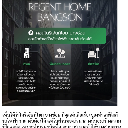
เห็นได้ว่าโดรีเจ้นท์โฮม บางซ่อน มีจุดเด่นคือเรื่องของทำเลที่ใกล้
รถไฟฟ้า ราคาจับต้องได้ แต่ในส่วนของส่วนกลางนั้นจะสร้างความ
รู้สึกแออัด เพราะจำนวนยูนิตที่เยอะมากๆ อาจทำให้บางส่วนกลาง