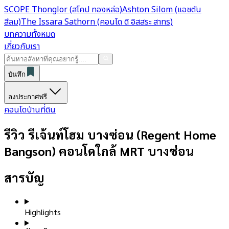
SCOPE Thonglor (สโคป ทองหล่อ)
Ashton Silom (แอชตัน
สีลม)
The Issara Sathorn (คอนโด ดิ อิสสระ สาทร)
บทความทั้งหมด
เกี่ยวกับเรา
บันทึก
ลงประกาศฟรี
คอนโด
บ้าน
ที่ดิน
รีวิว รีเจ้นท์โฮม บางซ่อน (Regent Home
Bangson) คอนโดใกล้ MRT บางซ่อน
สารบัญ
Highlights