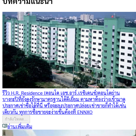
บทความแนะนำ
รีวิว H.R. Residence (คอนโด เอช.อาร์.เรซิเดนซ์)
คอนโดย่าน
บางกะปิที่ยังคงรักษามาตรฐานได้ดีเยี่ยม ตามหาห้องว่างเข้ามาดู
ประกาศเช่าซื้อได้ที่นี่ หรือจะลงประกาศปล่อยเช่าขายก็ทำได้เช่น
เดียวกัน ทุกการซื้อขายจะง่ายขึ้นต้องที่ ENNXO
กำลังโหลด...
อ่านเพิ่มเติม