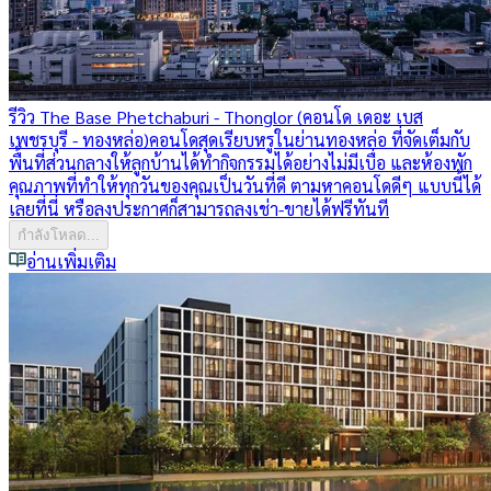
รีวิว The Base Phetchaburi - Thonglor (คอนโด เดอะ เบส
เพชรบุรี - ทองหล่อ)
คอนโดสุดเรียบหรูในย่านทองหล่อ ที่จัดเต็มกับ
พื้นที่ส่วนกลางให้ลูกบ้านได้ทำกิจกรรมได้อย่างไม่มีเบื่อ และห้องพัก
คุณภาพที่ทำให้ทุกวันของคุณเป็นวันที่ดี ตามหาคอนโดดีๆ แบบนี้ได้
เลยที่นี่ หรือลงประกาศก็สามารถลงเช่า-ขายได้ฟรีทันที
กำลังโหลด...
อ่านเพิ่มเติม