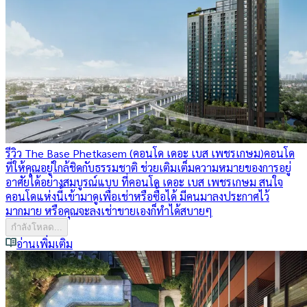
รีวิว The Base Phetkasem (คอนโด เดอะ เบส เพชรเกษม)
คอนโด
ที่ให้คุณอยู่ใกล้ชิดกับธรรมชาติ ช่วยเติมเต็มความหมายของการอยู่
อาศัยได้อย่างสมบูรณ์แบบ ที่คอนโด เดอะ เบส เพชรเกษม สนใจ
คอนโดแห่งนี้เข้ามาดูเพื่อเช่าหรือซื้อได้ มีคนมาลงประกาศไว้
มากมาย หรือคุณจะลงเช่าขายเองก็ทำได้สบายๆ
กำลังโหลด...
อ่านเพิ่มเติม