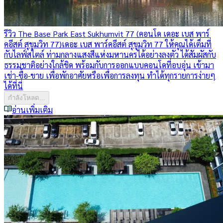
รีวิว The Base Park East Sukhumvit 77 (คอนโด เดอะ เบส พาร์
คอีสต์ สุขุมวิท 77)
เดอะ เบส พาร์คอีสต์ สุขุมวิท 77 ให้คุณได้เต็มที่
กับไลฟ์สไตล์ ท่ามกลางแสงสีแห่งมหานครได้อย่างลงตัว ได้สัมผัสกับ
ธรรมชาติอย่างใกล้ชิด พร้อมกับการออกแบบคอนโดที่อบอุ่น เข้ามา
เช่า-ซื้อ-ขาย เพื่อพักอาศัยหรือเพื่อการลงทุน ทำได้ทุกรายการง่ายๆ
ได้ที่นี่
กำลังโหลด...
อ่านเพิ่มเติม