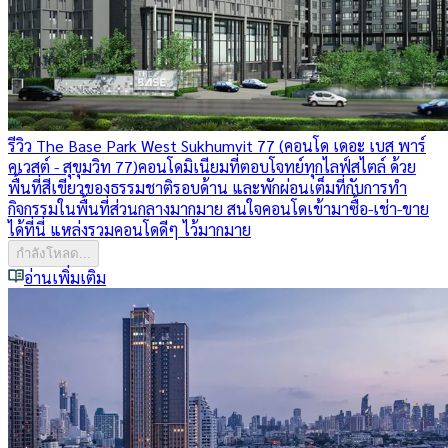
รีวิว The Base Park West Sukhumvit 77 (คอนโด เดอะ เบส พาร์
คเวสต์ - สุขุมวิท 77)
คอนโดมิเนียมที่ตอบโจทย์ทุกไลฟ์สไตล์ ด้วย
พื้นที่สีเขียวของธรรมชาติรอบด้าน และพักผ่อนเต็มที่กับการทำ
กิจกรรมในพื้นที่ส่วนกลางมากมาย สนใจคอนโดเข้ามาซื้อ-เช่า-ขาย
ได้ที่นี่ แหล่งรวมคอนโดดีๆ ไว้มากมาย
กำลังโหลด...
อ่านเพิ่มเติม