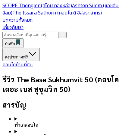
SCOPE Thonglor (สโคป ทองหล่อ)
Ashton Silom (แอชตัน
สีลม)
The Issara Sathorn (คอนโด ดิ อิสสระ สาทร)
บทความทั้งหมด
เกี่ยวกับเรา
บันทึก
ลงประกาศฟรี
คอนโด
บ้าน
ที่ดิน
รีวิว The Base Sukhumvit 50 (คอนโด
เดอะ เบส สุขุมวิท 50)
สารบัญ
ทำเลคอนโด