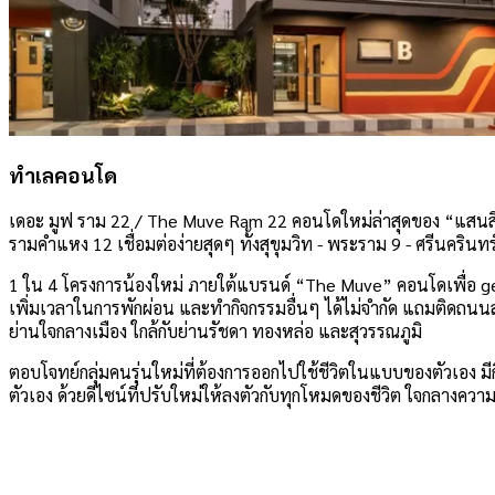
ทำเลคอนโด
เดอะ มูฟ ราม 22 / The Muve Ram 22 คอนโดใหม่ล่าสุดของ “แสนส
รามคำแหง 12 เชื่อมต่อง่ายสุดๆ ทั้งสุขุมวิท - พระราม 9 - ศรีนคริน
1 ใน 4 โครงการน้องใหม่ ภายใต้แบรนด์ “The Muve” คอนโดเพื่อ gen 
เพิ่มเวลาในการพักผ่อน และทำกิจกรรมอื่นๆ ได้ไม่จำกัด แถมติดถ
ย่านใจกลางเมือง ใกล้กับย่านรัชดา ทองหล่อ และสุวรรณภูมิ
ตอบโจทย์กลุ่มคนรุ่นใหม่ที่ต้องการออกไปใช้ชีวิตในแบบของตัวเอง มีก
ตัวเอง ด้วยดีไซน์ที่ปรับใหม่ให้ลงตัวกับทุกโหมดของชีวิต ใจกลางควา