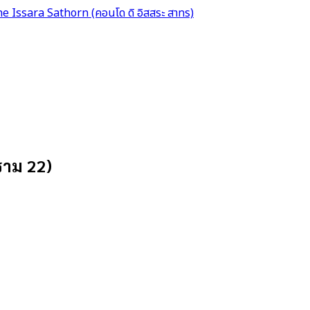
e Issara Sathorn (คอนโด ดิ อิสสระ สาทร)
ราม 22)