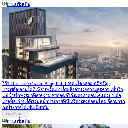
อ่านเพิ่มเติม
รีวิว The Tree Charan Bang Phlat (คอนโด เดอะ ทรี จรัญ-
บางพลัด)
คอนโดที่เพียบพร้อมไปด้วยสิ่งอำนวยความสะดวก เห็นวิว
แม่น้ำเจ้าพระยาที่สวยงาม หากคุณกำลังมองหาคอนโดแถวบางอ้อ
มาดูห้องว่างได้ที่รวมหน้าประกาศที่นี่ หรือจะส่งต่อคนใหม่ ก็สามารถ
ลงประกาศได้เช่นเดียวกัน
กำลังโหลด...
อ่านเพิ่มเติม