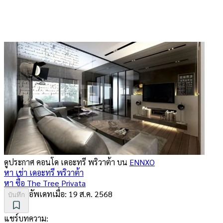
ดูประกาศ คอนโด
เดอะทรี พริวาต้า
บน
ENNXO
หา เช่า
เดอะทรี พริวาต้า
หา ซื้อ
The Tree Privata
อัพเดทเมื่อ:
19 ส.ค. 2568
บันทึก
แชร์บทความ: