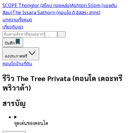
SCOPE Thonglor (สโคป ทองหล่อ)
Ashton Silom (แอชตัน
สีลม)
The Issara Sathorn (คอนโด ดิ อิสสระ สาทร)
บทความทั้งหมด
เกี่ยวกับเรา
บันทึก
ลงประกาศฟรี
คอนโด
บ้าน
ที่ดิน
รีวิว The Tree Privata (คอนโด เดอะทรี
พริวาต้า)
สารบัญ
จุดเด่นของคอนโด