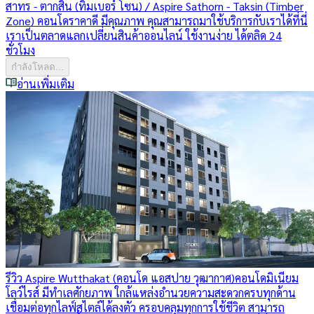
สาทร - ตากสิน (ทิมเบอร์ โซน) / Aspire Sathorn - Taksin (Timber
Zone) คอนโดราคาดี มีคุณภาพ คุณสามารถมาใช้บริการกับเราได้ที่นี่
เราเป็นตลาดแลกเปลี่ยนสินค้าออนไลน์ ใช้งานง่าย ได้ตลิด 24
ชั่วโมง
กำลังโหลด...
อ่านเพิ่มเติม
รีวิว Aspire Wutthakat (คอนโด แอสปาย วุฒากาศ)
คอนโดมิเนียม
โลว์ไรส์ มีทำเลศักยภาพ ใกล้แหล่งอำนวยความสะดวกครบทุกด้าน
เชื่อมต่อทุกไลฟ์สไตล์ได้ลงตัว ครอบคลุมทุกการใช้ชีวิต สามารถ