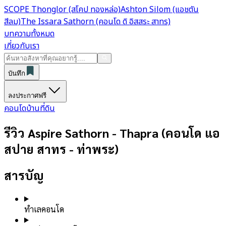
SCOPE Thonglor (สโคป ทองหล่อ)
Ashton Silom (แอชตัน
สีลม)
The Issara Sathorn (คอนโด ดิ อิสสระ สาทร)
บทความทั้งหมด
เกี่ยวกับเรา
บันทึก
ลงประกาศฟรี
คอนโด
บ้าน
ที่ดิน
รีวิว Aspire Sathorn - Thapra (คอนโด แอ
สปาย สาทร - ท่าพระ)
สารบัญ
ทำเลคอนโด