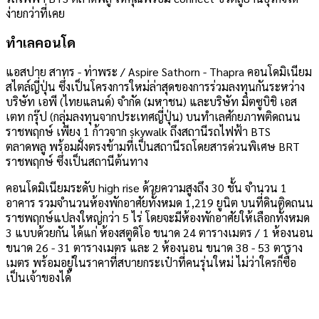
ง่ายกว่าที่เคย
ทำเลคอนโด
แอสปาย สาทร - ท่าพระ / Aspire Sathorn - Thapra คอนโดมิเนียม
สไตล์ญี่ปุ่น ซึ่งเป็นโครงการใหม่ล่าสุดของการร่วมลงทุนกันระหว่าง
บริษัท เอพี (ไทยแลนด์) จำกัด (มหาชน) และบริษัท มิตซูบิชิ เอส
เตท กรุ๊ป (กลุ่มลงทุนจากประเทศญี่ปุ่น) บนทำเลศักยภาพติดถนน
ราชพฤกษ์ เพียง 1 ก้าวจาก skywalk ถึงสถานีรถไฟฟ้า BTS
ตลาดพลู พร้อมฝั่งตรงข้ามที่เป็นสถานีรถโดยสารด่วนพิเศษ BRT
ราชพฤกษ์ ซึ่งเป็นสถานีต้นทาง
คอนโดมิเนียมระดับ high rise ด้วยความสูงถึง 30 ชั้น จำนวน 1
อาคาร รวมจำนวนห้องพักอาศัยทั้งหมด 1,219 ยูนิต บนที่ดินติดถนน
ราชพฤกษ์แปลงใหญ่กว่า 5 ไร่ โดยจะมีห้องพักอาศัยให้เลือกทั้งหมด
3 แบบด้วยกัน ได้แก่ ห้องสตูดิโอ ขนาด 24 ตารางเมตร / 1 ห้องนอน
ขนาด 26 - 31 ตารางเมตร และ 2 ห้องนอน ขนาด 38 - 53 ตาราง
เมตร พร้อมอยู่ในราคาที่สบายกระเป๋าที่คนรุ่นใหม่ ไม่ว่าใครก็ซื้อ
เป็นเจ้าของได้