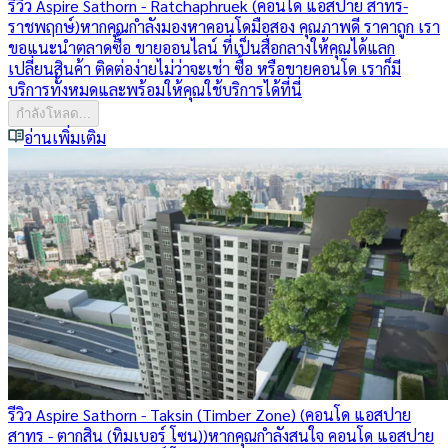
รีวิว Aspire Sathorn - Ratchaphruek (คอนโด แอสปาย สาทร-
ราชพฤกษ์)
หากคุณกำลังมองหาคอนโดมือสอง คุณภาพดี ราคาถูก เรา
ขอแนะนำตลาดซื้อ ขายออนไลน์ ที่เป็นสื่อกลางให้คุณได้แลก
เปลี่ยนสินค้า ติดต่อง่ายไม่ว่าจะเช่า ซื้อ หรือขายคอนโด เราก็มี
บริการทั้งหมดและพร้อมให้คุณใช้บริการได้ที่นี่
กำลังโหลด...
อ่านเพิ่มเติม
รีวิว Aspire Sathorn - Taksin (Timber Zone) (คอนโด แอสปาย
สาทร - ตากสิน (ทิมเบอร์ โซน))
หากคุณกำลังสนใจ คอนโด แอสปาย