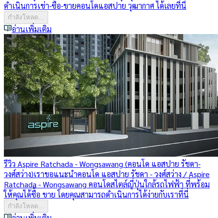
ดำเนินการเช่า-ซื้อ-ขายคอนโดแอสปาย วุฒากาศ ได้เลยที่นี่
กำลังโหลด...
อ่านเพิ่มเติม
รีวิว Aspire Ratchada - Wongsawang (คอนโด แอสปาย รัชดา-
วงศ์สว่าง)
เราขอแนะนำคอนโด แอสปาย รัชดา - วงศ์สว่าง / Aspire
Ratchada - Wongsawang คอนโดสไตล์ญี่ปุ่นใกล้รถไฟฟ้า ที่พร้อม
ให้คุณได้ซื้อ ขาย โดยคุณสามารถดำเนินการได้ง่ายกับเราที่นี่
กำลังโหลด...
อ่านเพิ่มเติม