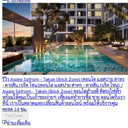
รีวิว Aspire Sathorn - Taksin (Brick Zone) (คอนโด แอสปาย สาทร
- ตากสิน (บริค โซน))
คอนโด แอสปาย สาทร - ตากสิน (บริค โซน) /
Aspire Sathorn - Taksin (Brick Zone) คอนโดทำเลดี ติดรถไฟฟ้า
พร้อมให้คุณเป็นเจ้าของง่ายๆ เพี่ยงแค่ทำการซื้อ ขาย คอนโดกับเรา
ที่นี่ เราเป็นตลาดแลกเปลี่ยนสินค้าออนไลน์ พร้อมให้บริการคุณ
ตลอด 24 ชม.
กำลังโหลด...
อ่านเพิ่มเติม