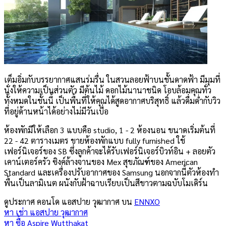
เต็มอิ่มกับบรรยากาศแสนร่มรื่น ในสวนลอยฟ้าบนชั้นดาดฟ้า มีมุมที่
นั่งให้ความเป็นส่วนตัว มีต้นไม้ ดอกไม้นานาชนิด โอบล้อมคุณทั่ว
ทั้งหมดในชั้นนี้ เป็นพื้นที่ให้คุณได้สูดอากาศบริสุทธิ์ แล้วดื่มด่ำกับวิว
ที่อยู่ด้านหน้าได้อย่างไม่มีวันเบื่อ
ห้องพักมีให้เลือก 3 แบบคือ studio, 1 - 2 ห้องนอน ขนาดเริ่มต้นที่
22 - 42 ตารางเมตร ขายห้องพักแบบ fully furnished ใช้
เฟอร์นิเจอร์ของ SB ซึ่งลูกค้าจะได้รับเฟอร์นิเจอร์บิวท์อิน + ลอยตัว
เคาน์เตอร์ครัว ซิงค์ล้างจานของ Mex สุขภัณฑ์ของ American
Standard และเครื่องปรับอากาศของ Samsung นอกจากนี้ตัวห้องทำ
พื้นเป็นลามิเนต ผนังกับฝ้าฉาบเรียบเป็นสีขาวตามฉบับโมเดิร์น
ดูประกาศ คอนโด
แอสปาย วุฒากาศ
บน
ENNXO
หา เช่า
แอสปาย วุฒากาศ
หา ซื้อ
Aspire Wutthakat