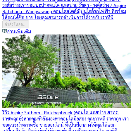
วงศ์สว่าง)
เราขอแนะนำคอนโด แอสปาย รัชดา - วงศ์สว่าง / Aspire
Ratchada - Wongsawang คอนโดสไตล์ญี่ปุ่นใกล้รถไฟฟ้า ที่พร้อม
ให้คุณได้ซื้อ ขาย โดยคุณสามารถดำเนินการได้ง่ายกับเราที่นี่
กำลังโหลด...
อ่านเพิ่มเติม
รีวิว Aspire Sathorn - Ratchaphruek (คอนโด แอสปาย สาทร-
ราชพฤกษ์)
หากคุณกำลังมองหาคอนโดมือสอง คุณภาพดี ราคาถูก เรา
ขอแนะนำตลาดซื้อ ขายออนไลน์ ที่เป็นสื่อกลางให้คุณได้แลก
เปลี่ยนสินค้า ติดต่อง่ายไม่ว่าจะเช่า ซื้อ หรือขายคอนโด เราก็มี