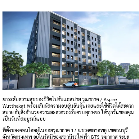
ยกระดับความสุขของชีวิตไปกับแอสปาย วุฒากาศ / Aspire
Wutthakat พร้อมสัมผัสความอบอุ่นอันคุ้นเคยและใช้ชีวิตได้สะดวก
สบาย กับสิ่งอำนวยความสะดวกรองรับครบทุกวงจร ให้ทุกวันของคุณ
เป็นวันที่สมบูรณ์แบบ
ที่ตั้งของคอนโดอยู่ในซอยวุฒากาศ 17 แขวงตลาดพลู เขตธนบุรี
จังหวัดกรุงเทพ อยู่ในรัศมีของสถานีรถไฟฟ้า BTS วุฒากาศ ระยะ