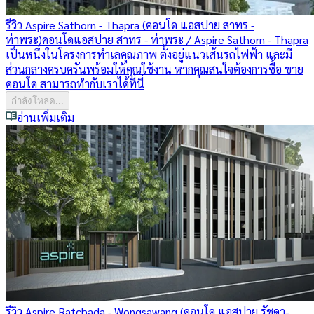
รีวิว Aspire Sathorn - Thapra (คอนโด แอสปาย สาทร -
ท่าพระ)
คอนโดแอสปาย สาทร - ท่าพระ / Aspire Sathorn - Thapra
เป็นหนึ่งในโครงการทำเลคุณภาพ ตั้งอยู่แนวเส้นรถไฟฟ้า และมี
ส่วนกลางครบครันพร้อมให้คุณใช้งาน หากคุณสนใจต้องการซื้อ ขาย
คอนโด สามารถทำกับเราได้ที่นี่
กำลังโหลด...
อ่านเพิ่มเติม
รีวิว Aspire Ratchada - Wongsawang (คอนโด แอสปาย รัชดา-