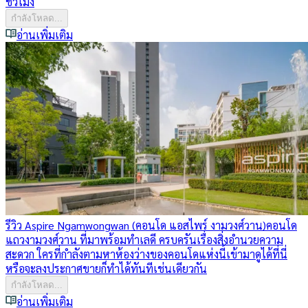
ชั่วโมง
กำลังโหลด...
อ่านเพิ่มเติม
รีวิว Aspire Ngamwongwan (คอนโด แอสไพร์ งามวงศ์วาน)
คอนโด
แถวงามวงศ์วาน ที่มาพร้อมทำเลดี ครบครันเรื่องสิ่งอำนวยความ
สะดวก ใครที่กำลังตามหาห้องว่างของคอนโดแห่งนี้เข้ามาดูได้ที่นี่
หรือจะลงประกาศขายก็ทำได้ทันทีเช่นเดียวกัน
กำลังโหลด...
อ่านเพิ่มเติม