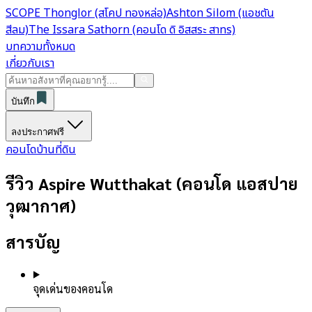
SCOPE Thonglor (สโคป ทองหล่อ)
Ashton Silom (แอชตัน
สีลม)
The Issara Sathorn (คอนโด ดิ อิสสระ สาทร)
บทความทั้งหมด
เกี่ยวกับเรา
บันทึก
ลงประกาศฟรี
คอนโด
บ้าน
ที่ดิน
รีวิว Aspire Wutthakat (คอนโด แอสปาย
วุฒากาศ)
สารบัญ
จุดเด่นของคอนโด