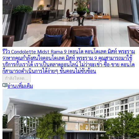
รีวิว Condolette Midst Rama 9 (คอนโด คอนโดเลต มิสท์ พระราม
9)
หากคุณกำลังสนใจคอนโดเลต มิสท์ พระราม 9 คุณสามารถมาใช้
บริการกับเราได้ เราเป็นตลาดออนไลน์ ไม่ว่าจะเช่า-ซื้อ-ขาย คอนโด
ก็สามารถดำเนินการได้ง่ายๆ ขั้นตอนไม่ซับซ้อน
กำลังโหลด...
อ่านเพิ่มเติม