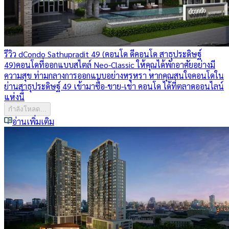
รีวิว dCondo Sathupradit 49 (คอนโด ดีคอนโด สาธุประดิษฐ์
49)
คอนโดที่ออกแบบสไตล์ Neo-Classic ให้คุณได้พักอาศัยอย่างมี
ความสุข ท่ามกลางการออกแบบอย่างหรูหรา หากคุณสนใจคอนโดใน
ย่านสาธุประดิษฐ์ 49 เข้ามาซื้อ-ขาย-เช่า คอนโด ได้ที่ตลาดออนไลน์
แห่งนี้
กำลังโหลด...
อ่านเพิ่มเติม