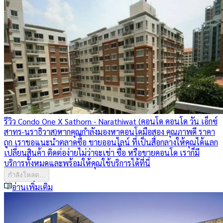
รีวิว Condo One X Sathorn - Narathiwat (คอนโด คอนโด วัน เอ็กซ์
สาทร-นราธิวาส)
หากคุณกำลังมองหาคอนโดมือสอง คุณภาพดี ราคา
ถูก เราขอแนะนำตลาดซื้อ ขายออนไลน์ ที่เป็นสื่อกลางให้คุณได้แลก
เปลี่ยนสินค้า ติดต่อง่ายไม่ว่าจะเช่า ซื้อ หรือขายคอนโด เราก็มี
บริการทั้งหมดและพร้อมให้คุณใช้บริการได้ที่นี่
กำลังโหลด...
อ่านเพิ่มเติม