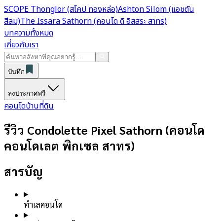
SCOPE Thonglor (สโคป ทองหล่อ)
Ashton Silom (แอชตัน
สีลม)
The Issara Sathorn (คอนโด ดิ อิสสระ สาทร)
บทความทั้งหมด
เกี่ยวกับเรา
บันทึก
ลงประกาศฟรี
คอนโด
บ้าน
ที่ดิน
รีวิว Condolette Pixel Sathorn (คอนโด
คอนโดเลต พิกเซล สาทร)
สารบัญ
ทำเลคอนโด