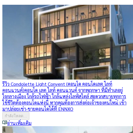
รีวิว Condolette Light Convent (คอนโด คอนโดเลต ไลท์
คอนแวนต์)
คอนโด เลต ไลท์ คอนแวนต์ จากพฤกษา ที่มีทำเลอยู่
ใจกลางเมือง ใกล้รถไฟฟ้า ใกล้แหล่งไลฟ์สไตล์ สะดวกสบายทุกการ
ใช้ชีวิตต้องคอนโดแห่งนี้ หากคุณต้องการส่งต่อเจ้าของคนใหม่ เข้า
มาปล่อยเช่า-ขายคอนโดได้ที่ ENNXO
กำลังโหลด...
อ่านเพิ่มเติม