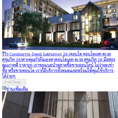
รีวิว Condolette Dwell Sukhumvit 26 (คอนโด คอนโดเลต ดเวล
สุขุมวิท 26)
หากคุณกำลังมองหาคอนโดเลต ดเวล สุขุมวิท 26 มือสอง
คุณภาพดี ราคาถูก เราขอแนะนำตลาดซื้อขายออนไลน์ ไม่ว่าจะเช่า
ซื้อ หรือขายคอนโด เราก็มีบริการทั้งหมดและพร้อมให้คุณใช้บริการ
ได้ง่ายๆ
กำลังโหลด...
อ่านเพิ่มเติม