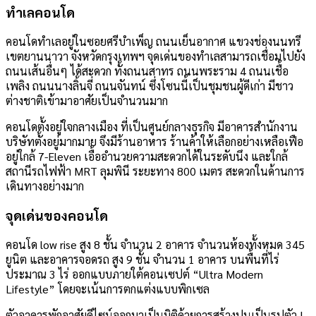
ทำเลคอนโด
คอนโดทำเลอยู่ในซอยศรีบำเพ็ญ ถนนเย็นอากาศ แขวงช่องนนทรี
เขตยานนาวา จังหวัดกรุงเทพฯ จุดเด่นของทำเลสามารถเชื่อมไปยัง
ถนนเส้นอื่นๆ ได้สะดวก ทั้งถนนสาทร ถนนพระราม 4 ถนนเชื้อ
เพลิง ถนนนางลิ้นจี่ ถนนจันทน์ ซึ่งโซนนี้เป็นชุมชนผู้ดีเก่า มีชาว
ต่างชาติเข้ามาอาศัยเป็นจำนวนมาก
คอนโดตั้งอยู่ใจกลางเมือง ที่เป็นศูนย์กลางธุรกิจ มีอาคารสำนักงาน
บริษัทตั้งอยู่มากมาย จึงมีร้านอาหาร ร้านค้าให้เลือกอย่างเหลือเฟือ
อยู่ใกล้ 7-Eleven เอื้ออำนวยความสะดวกได้ในระดับนึง และใกล้
สถานีรถไฟฟ้า MRT ลุมพินี ระยะทาง 800 เมตร สะดวกในด้านการ
เดินทางอย่างมาก
จุดเด่นของคอนโด
คอนโด low rise สูง 8 ชั้น จำนวน 2 อาคาร จำนวนห้องทั้งหมด 345
ยูนิต และอาคารจอดรถ สูง 9 ชั้น จำนวน 1 อาคาร บนพื้นที่ไร่
ประมาณ 3 ไร่ ออกแบบภายใต้คอนเซปต์ “Ultra Modern
Lifestyle” โดยจะเน้นการตกแต่งแบบพิกเซล
ตัวอาคารพักอาศัยดีไซน์ออกมาเป็นมิติด้วยการสร้างปูนเป็นรูปตัว L