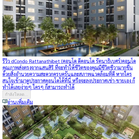
รีวิว dCondo Rattanathibet (คอนโด ดีคอนโด รัตนาธิเบศร์)
คอนโด
คุณภาพส่งตรงจากแสนสิริ ที่จะทำให้ชีวิตของคุณมีชีวิตชีวามากขึ้น
ด้วยสิ่งอำนวยความสะดวกครบครันและสภาพแวดล้อมที่ดี หากใคร
สนใจเข้ามาดูประกาศคอนโดได้ที่นี่ หรือจะลงประกาศเช่า-ขายเอง ก็
ทำได้เลยง่ายๆ ใครๆ ก็สามารถทำได้
กำลังโหลด...
อ่านเพิ่มเติม