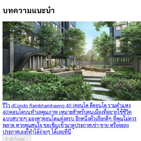
บทความแนะนำ
รีวิว dCondo Ramkhamhaeng 40 (คอนโด ดีคอนโด รามคำแหง
40)
คอนโดบนทำเลคุณภาพ เหมาะสำหรับคนเมืองที่อยากใช้ชีวิต
แบบสบายๆ มองหาคอนโดแต่งครบ อีกหนึ่งตัวเลือกดีๆ ที่คุณไม่ควร
พลาด หากคุณสนใจ ขอเชิญเข้ามาดูประกาศเช่า-ขาย หรือจะลง
ประกาศเองก็ทำได้ง่ายๆ ได้เลยที่นี่
กำลังโหลด...