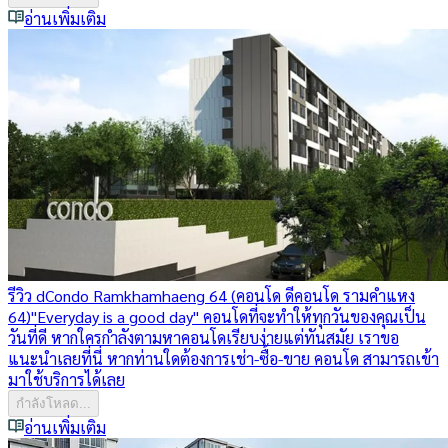
อ่านเพิ่มเติม
รีวิว dCondo Ramkhamhaeng 64 (คอนโด ดีคอนโด รามคำแหง
64)
"Everyday is a good day" คอนโดที่จะทำให้ทุกวันของคุณเป็น
วันที่ดี หากใครกำลังตามหาคอนโดเรียบง่ายแต่ทันสมัย เราขอ
แนะนำเลยที่นี่ หากท่านใดต้องการเช่า-ซื้อ-ขาย คอนโด สามารถเข้า
มาใช้บริการได้เลย
กำลังโหลด...
อ่านเพิ่มเติม