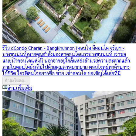
รีวิว dCondo Charan - Bangkhunnon (คอนโด ดีคอนโด จรัญฯ -
บางขุนนนท์)
หากคุณกำลังมองหาคอนโดแถวบางขุนนนท์ เราขอ
แนะนำคอนโดแห่งนี้ นอกจากอยู่ใกล้แหล่งอำนวยความสะดวกแล้ว
ภายในคอนโดยังเต็มไปด้วยคุณภาพมากมาย ตอบโจทย์ทุกด้านการ
ใช้ชีวิต ใครที่สนใจอยากซื้อ ขาย เช่าคอนโด ขอเชิญได้เลยที่นี่
กำลังโหลด...
อ่านเพิ่มเติม