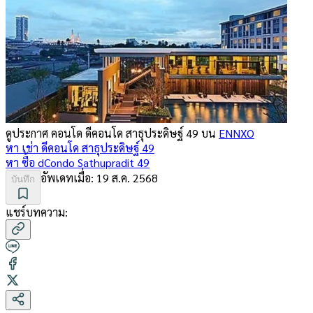
ดูประกาศ คอนโด
ดีคอนโด สาธุประดิษฐ์ 49
บน
ENNXO
หา เช่า
ดีคอนโด สาธุประดิษฐ์ 49
หา ซื้อ
dCondo Sathupradit 49
อัพเดทเมื่อ:
19 ส.ค. 2568
บันทึก
แชร์บทความ: