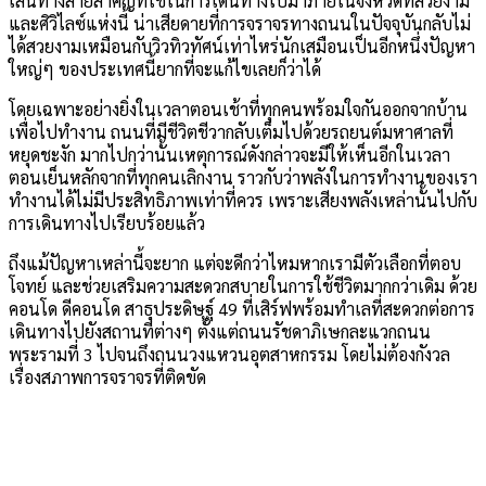
เส้นทางสายสำคัญที่ใช้ในการเดินทางไปมาภายในจังหวัดที่สวยงาม
และศิวิไลซ์แห่งนี้ น่าเสียดายที่การจราจรทางถนนในปัจจุบันกลับไม่
ได้สวยงามเหมือนกับวิวทิวทัศน์เท่าไหร่นักเสมือนเป็นอีกหนึ่งปัญหา
ใหญ่ๆ ของประเทศนี้ยากที่จะแก้ไขเลยก็ว่าได้
โดยเฉพาะอย่างยิ่งในเวลาตอนเช้าที่ทุกคนพร้อมใจกันออกจากบ้าน
เพื่อไปทำงาน ถนนที่มีชีวิตชีวากลับเต็มไปด้วยรถยนต์มหาศาลที่
หยุดชะงัก มากไปกว่านั้นเหตุการณ์ดังกล่าวจะมีให้เห็นอีกในเวลา
ตอนเย็นหลักจากที่ทุกคนเลิกงาน ราวกับว่าพลังในการทำงานของเรา
ทำงานได้ไม่มีประสิทธิภาพเท่าที่ควร เพราะเสียงพลังเหล่านั้นไปกับ
การเดินทางไปเรียบร้อยแล้ว
ถึงแม้ปัญหาเหล่านี้จะยาก แต่จะดีกว่าไหมหากเรามีตัวเลือกที่ตอบ
โจทย์ และช่วยเสริมความสะดวกสบายในการใช้ชีวิตมากกว่าเดิม ด้วย
คอนโด ดีคอนโด สาธุประดิษฐ์ 49 ที่เสิร์ฟพร้อมทำเลที่สะดวกต่อการ
เดินทางไปยังสถานที่ต่างๆ ตั้งแต่ถนนรัชดาภิเษกละแวกถนน
พระรามที่ 3 ไปจนถึงถนนวงแหวนอุตสาหกรรม โดยไม่ต้องกังวล
เรื่องสภาพการจราจรที่ติดขัด