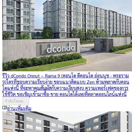
รีวิว dCondo Onnut – Rama 9 (คอนโด ดีคอนโด อ่อนนุช - พระราม
9)
ใครที่ชอบความเรียบง่าย ชอบแนวคิดแบบ Zen ห้ามพลาดกับคอน
โดแห่งนี้ ที่จะพาคุณสัมผัสกับความเงียบสงบ ความเพอร์เฟคของการ
ใช้ชีวิต ขอเชิญเข้ามาซื้อ-ขาย คอนโดได้เลยที่ตลาดออนไลน์แห่งนี้
กำลังโหลด...
อ่านเพิ่มเติม