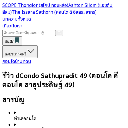
SCOPE Thonglor (สโคป ทองหล่อ)
Ashton Silom (แอชตัน
สีลม)
The Issara Sathorn (คอนโด ดิ อิสสระ สาทร)
บทความทั้งหมด
เกี่ยวกับเรา
บันทึก
ลงประกาศฟรี
คอนโด
บ้าน
ที่ดิน
รีวิว dCondo Sathupradit 49 (คอนโด ดี
คอนโด สาธุประดิษฐ์ 49)
สารบัญ
ทำเลคอนโด