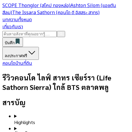
SCOPE Thonglor (สโคป ทองหล่อ)
Ashton Silom (แอชตัน
สีลม)
The Issara Sathorn (คอนโด ดิ อิสสระ สาทร)
บทความทั้งหมด
เกี่ยวกับเรา
บันทึก
ลงประกาศฟรี
คอนโด
บ้าน
ที่ดิน
รีวิวคอนโด ไลฟ์ สาทร เซียร์รา (Life
Sathorn Sierra) ใกล้ BTS ตลาดพลู
สารบัญ
Highlights