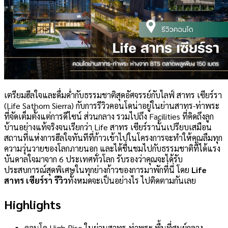
เตรียมฮีลใจและดื่มด่ำกับธรรมชาติสุดอัศจรรย์กับไลฟ์ สาทร เซียร์รา
(Life Sathorn Sierra) กับการรีวิวคอนโดน่าอยู่ในย่านสาทร-ท่าพระ
ที่จัดเต็มตั้งแต่การดีไซน์ ส่วนกลาง รวมไปถึง Facilities ที่คิดถึงลูก
บ้านอย่างแท้จริงจนเรียกว่า Life สาทร เซียร์รานั้นเปรียบเสมือน
สถานที่แห่งการฮีลใจทันทีที่ก้าวเข้าไปในโครงการจะทำให้คุณลืมทุก
ความวุ่นวายของโลกภายนอก และได้ชื่นชมไปกับธรรมชาติที่ได้แรง
บันดาลใจมาจาก 6 ประเทศทั่วโลก รับรองว่าคุณจะได้รับ
ประสบการณ์สุดพิเศษในทุกย่างก้าวของการมาพักที่นี่ โดย
Life
สาทร เซียร์รา รีวิว
ทั้งหมดจะเป็นอย่างไร ไปติดตามกันเลย
Highlights
คอนโด High Rise ในย่านสาทร-ท่าพระ พื้นที่ศูนย์กลาง