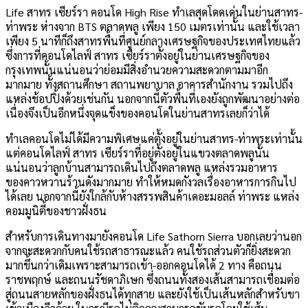
Life สาทร เซียร์รา คอนโด High Rise ทำเลสุดโดดเด่นในย่านสาทร-
ท่าพระ ห่างจาก BTS ตลาดพลู เพียง 150 เมตรเท่านั้น และใช้เวลา
เพียง 5 นาทีก็ถึงสาทรพื้นที่ศูนย์กลางเศรษฐกิจของประเทศไทยแล้ว
ซึ่งการที่คอนโดไลฟ์ สาทร เซียร์ราตั้งอยู่ในย่านเศรษฐกิจของ
กรุงเทพนั้นแน่นอนว่าย่อมมีสิ่งอำนวยความสะดวกตามมาอีก
มากมาย ทั้งสถานศึกษา สถานพยาบาล อาคารสำนักงาน รวมไปถึง
แหล่งช้อปปิ้งด้วยเช่นกัน นอกจากนี้ตัวพื้นที่เองยังถูกพัฒนาอย่างต่อ
เนื่องจึงเป็นอีกหนึ่งจุดแข็งของคอนโดในย่านสาทรเลยก็ว่าได้
ทำเลคอนโดไม่ได้มีความพิเศษแค่ตั้งอยู่ในย่านสาทร-ท่าพระเท่านั้น
แต่คอนโดไลฟ์ สาทร เซียร์ราที่อยู่ตั้งอยู่ในแขวงตลาดพลูนั้น
แน่นอนว่าลูกบ้านสามารถเดินไปถึงตลาดพลู แหล่งรวมอาหาร
ของคาวหวานร้านดังมากมาย ทำให้หมดกังวลเรื่องอาหารการกินไป
ได้เลย นอกจากนี้ยังใกล้กับห้างสรรพสินค้าเดอะมอลล์ ท่าพระ แหล่ง
คอมมูนิตี้ของชาวฝั่งธน
สำหรับการเดินทางมายังคอนโด Life Sathorn Sierra บอกเลยว่านอก
จากจะสะดวกกับคนใช้รถสาธารณะแล้ว คนใช้รถส่วนตัวก็ยิ่งสะดวก
มากขึ้นกว่าเดิมเพราะสามารถเข้า-ออกคอนโดได้ 2 ทาง คือถนน
ราชพฤกษ์ และถนนรัชดาภิเษก ซึ่งถนนทั้งสองเส้นสามารถเชื่อมต่อ
สู่ถนนสายหลักของฝั่งธนได้ทุกสาย และยังใช้เป็นเส้นหลักสำหรับขา