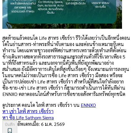
สุดท้ายแล้วคอนโด Life สาทร เซียร์รา รีวิวได้เลยว่าเป็นอีกหนึ่งคอน
โดในย่านสาทร-ท่าพระที่น่าจับตามอง และค่อนข้างเหมาะกับคน
ทำงาน โดยเฉพาะชาวออฟฟิศย่านสาทรเพราะด้วยทำเลที่ตั้งค่อน
ข้างเดินทางสะดวกทั้งรถสาธารณะและรถส่วนตัวที่ใช้เวลาเพียง 5
นาที่ก็ถึงสาทรแล้ว และนอกจากนี้ตัวพื้นที่ยังถูกพัฒนาอย่าง
สม่ำเสมอ ยังมีอัตราการเติบโตที่สูงขึ้นเรื่อยๆ จึงเหมาะแก่การลงทุน
ในอนาคตไม่ว่าจะเป็นการซื้อ Life สาทร เซียร์รา มือสอง หรือจะ
เป็นการปล่อยเช่า Life สาทร เซียร์รา สำหรับผู้ที่สนใจกำลังอยาก
ซื้อ-ขาย-เช่า Life สาทร เซียร์รา ก็สามารถดำเนินการได้ทันทีผ่าน
ENNXO ตลาดออนไลน์สำหรับการซื้อขายอสังหาริมทรัพย์ทุกชนิด
ดูประกาศ คอนโด
ไลฟ์ สาทร เซียร์รา
บน
ENNXO
หา เช่า
ไลฟ์ สาทร เซียร์รา
หา ซื้อ
Life Sathorn Sierra
อัพเดทเมื่อ:
6 ม.ค. 2569
บันทึก