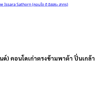
e Issara Sathorn (คอนโด ดิ อิสสระ สาทร)
นด์) คอนโดเก่าตรงข้ามพาต้า ปิ่นเกล้า