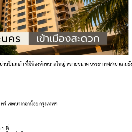
้นย่านปิ่นเกล้า ที่มีห้องพักขนาดใหญ่ หลายขนาด บรรยากาศสงบ แถมยังม
นทร์ เขตบางกอกน้อย กรุงเทพฯ
1 ที่