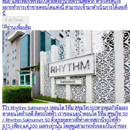
สมัย และเพียบพร้อมไปด้วยสิ่งอำนวยความสะดวก หากใครสนใจ
อยากทำการเช่าขายคอนโดแห่งนี้ สามารถเข้ามาดำเนินการได้เลยที่
นี่
กำลังโหลด...
อ่านเพิ่มเติม
รีวิว Rhythm Sukhumvit (คอนโด ริทึ่ม สุขุมวิท 50)
หากคุณกำลังมอง
หาคอนโดทำเลดี ติดรถไฟฟ้า เราขอแนะนำคอนโด ริทึ่ม สุขุมวิท 50
/ Rhythm Sukhumvit 50 ด้วยระยะทางที่ห่างจากสถานีรถไฟฟ้า
BTS เพียง แค่ 200 เมตรเท่านั้น โดยคุณสามารถจับจองเป็นเจ้าของ