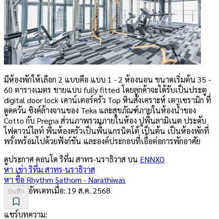
มีห้องพักให้เลือก 2 แบบคือ แบบ 1 - 2 ห้องนอน ขนาดเริ่มต้น 35 -
60 ตารางเมตร ขายแบบ fully fitted โดยลูกค้าจะได้รับเป็นประตู
digital door lock เคาน์เตอร์ครัว Top หินสังเคราะห์ เตาเซรามิก ที่
ดูดควัน ซิงค์ล้างจานของ Teka และสุขภัณฑ์ภายในห้องน้ำของ
Cotto กับ Prema ส่วนภาพรวมภายในห้อง ปูพื้นลามิเนต ประดับ
ไฟดาวน์ไลท์ พื้นห้องครัวเป็นพื้นแกรนิตโต้ เป็นต้น เป็นห้องพักที่
พรั่งพร้อมไปด้วยฟังก์ชัน และองค์ประกอบที่เอื้อต่อการพักอาศัย
ดูประกาศ คอนโด
ริทึ่ม สาทร-นราธิวาส
บน
ENNXO
หา เช่า
ริทึ่ม สาทร-นราธิวาส
หา ซื้อ
Rhythm Sathorn - Narathiwas
อัพเดทเมื่อ:
19 ส.ค. 2568
บันทึก
แชร์บทความ: