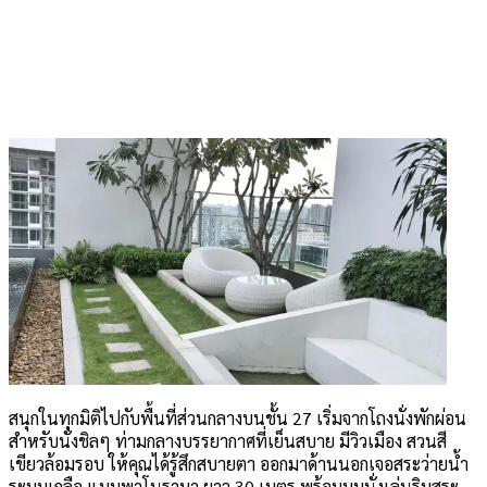
สนุกในทุกมิติไปกับพื้นที่ส่วนกลางบนชั้น 27 เริ่มจากโถงนั่งพักผ่อน
สำหรับนั่งชิลๆ ท่ามกลางบรรยากาศที่เย็นสบาย มีวิวเมือง สวนสี
เขียวล้อมรอบ ให้คุณได้รู้สึกสบายตา ออกมาด้านนอกเจอสระว่ายน้ำ
ระบบเกลือ แบบพาโนรามา ยาว 30 เมตร พร้อมมุมนั่งเล่นริมสระ