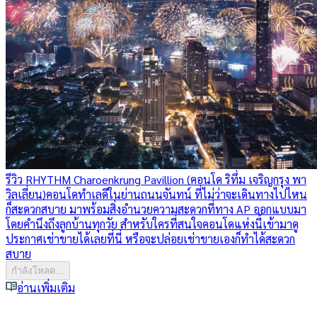
รีวิว RHYTHM Charoenkrung Pavillion (คอนโด ริทึ่ม เจริญกรุง พา
วิลเลี่ยน)
คอนโดทำเลดีในย่านถนนจันทน์ ที่ไม่ว่าจะเดินทางไปไหน
ก็สะดวกสบาย มาพร้อมสิ่งอำนวยความสะดวกที่ทาง AP ออกแบบมา
โดยคำนึงถึงลูกบ้านทุกวัย สำหรับใครที่สนใจคอนโดแห่งนี้เข้ามาดู
ประกาศเช่าขายได้เลยที่นี่ หรือจะปล่อยเช่าขายเองก็ทำได้สะดวก
สบาย
กำลังโหลด...
อ่านเพิ่มเติม