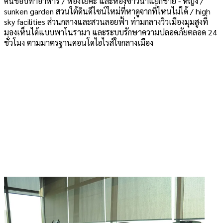
คนชอบทำอาหาร / ห้องโยคะ และห้องซาวน่าแยกชาย - หญิง /
sunken garden สวนใต้ดินดีไซน์ใหม่ที่หาดูจากที่ไหนไม่ได้ / high
sky facilities ส่วนกลางและสวนลอยฟ้า ท่ามกลางวิวเมืองมุมสูงที่
มองเห็นได้แบบพาโนรามา และระบบรักษาความปลอดภัยตลอด 24
ชั่วโมง ตามมาตรฐานคอนโดไฮไรส์ใจกลางเมือง