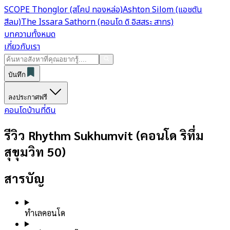
SCOPE Thonglor (สโคป ทองหล่อ)
Ashton Silom (แอชตัน
สีลม)
The Issara Sathorn (คอนโด ดิ อิสสระ สาทร)
บทความทั้งหมด
เกี่ยวกับเรา
บันทึก
ลงประกาศฟรี
คอนโด
บ้าน
ที่ดิน
รีวิว Rhythm Sukhumvit (คอนโด ริทึ่ม
สุขุมวิท 50)
สารบัญ
ทำเลคอนโด