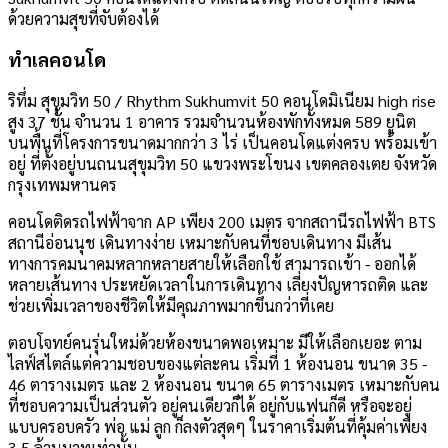
ด้วยความสุขที่จับต้องได้
ทำเลคอนโด
ริทึ่ม สุขุมวิท 50 / Rhythm Sukhumvit 50 คอนโดมิเนียม high rise
สูง 37 ชั้น จำนวน 1 อาคาร รวมจำนวนห้องพักทั้งหมด 589 ยูนิต
บนพื้นที่โครงการขนาดมากกว่า 3 ไร่ เป็นคอนโดแต่งครบ พร้อมเข้า
อยู่ ที่ตั้งอยู่บนถนนสุขุมวิท 50 แขวงพระโขนง เขตคลองเตย จังหวัด
กรุงเทพมหานคร
คอนโดติดรถไฟฟ้าจาก AP เพียง 200 เมตร จากสถานีรถไฟฟ้า BTS
สถานีอ่อนนุช เดินทางง่าย เหมาะกับคนที่ชอบเดินทาง มีเส้น
ทางการคมนาคมหลากหลายสายให้เลือกใช้ สามารถเข้า - ออกได้
หลายเส้นทาง ประหยัดเวลาในการเดินทาง เลี่ยงปัญหารถติด และ
ช่วยเพิ่มเวลาของชีวิตให้มีคุณภาพมากขึ้นกว่าที่เคย
ตอบโจทย์คนรุ่นใหม่ด้วยห้องขนาดพอเหมาะ มีให้เลือกเยอะ ตาม
ไลฟ์สไตล์แต่ความชอบของแต่ละคน เริ่มที่ 1 ห้องนอน ขนาด 35 -
46 ตารางเมตร และ 2 ห้องนอน ขนาด 65 ตารางเมตร เหมาะกับคน
ที่ชอบความเป็นส่วนตัว อยู่คนเดียวก็ได้ อยู่กับแฟนก็ดี หรือจะอยู่
แบบครอบครัว พ่อ แม่ ลูก ก็ลงตัวสุดๆ ในราคาเริ่มต้นที่คุ้มค่าเพียง
3.5 ล้านบาทเท่านั้น