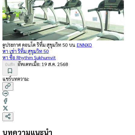
ดูประกาศ คอนโด
ริทึ่ม สุขุมวิท 50
บน
ENNXO
หา เช่า
ริทึ่ม สุขุมวิท 50
หา ซื้อ
Rhythm Sukhumvit
อัพเดทเมื่อ:
19 ส.ค. 2568
บันทึก
แชร์บทความ:
บทความแนะนำ