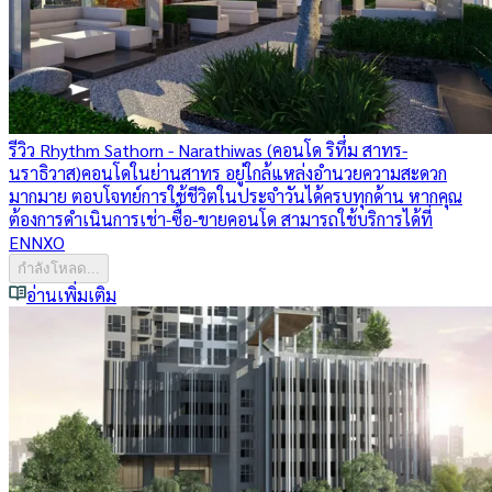
รีวิว Rhythm Sathorn - Narathiwas (คอนโด ริทึ่ม สาทร-
นราธิวาส)
คอนโดในย่านสาทร อยู่ใกล้แหล่งอำนวยความสะดวก
มากมาย ตอบโจทย์การใช้ชีวิตในประจำวันได้ครบทุกด้าน หากคุณ
ต้องการดำเนินการเช่า-ซื้อ-ขายคอนโด สามารถใช้บริการได้ที่
ENNXO
กำลังโหลด...
อ่านเพิ่มเติม