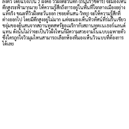
ลงตัว โดยแบ่งเป็น 2 ฝั่งคือ วิวฝั่งตะวันตก (ถนนราชดำริ) จะมองเห็น
ตึกสูงระฟ้ามากมาย ให้ความรู้สึกถึงการอยู่ในพื้นที่ใจกลางเมืองอย่าง
แท้จริง ขณะที่วิวฝั่งตะวันออก (ซอยต้นสน-วิทยุ) จะให้ความรู้สึกที่
ต่างออกไป โดยมีตึกสูงอยู่ไม่มาก แต่จะมองเห็นทิวทัศน์ที่ร่มรื่นเขียว
ชอุ่มของต้นสนจากสถานทูตสหรัฐอเมริกากับสถานทูตเนเธอร์แลนด์
แทน ดังนั้นไม่ว่าจะเป็นวิวฝั่งไหนก็มีความสวยงามในแบบเฉพาะตัว
ซึ่งใครถูกใจวิวมุมไหนสามารถเลือกห้องที่มองเห็นวิวแบบที่ต้องการ
ได้เลย