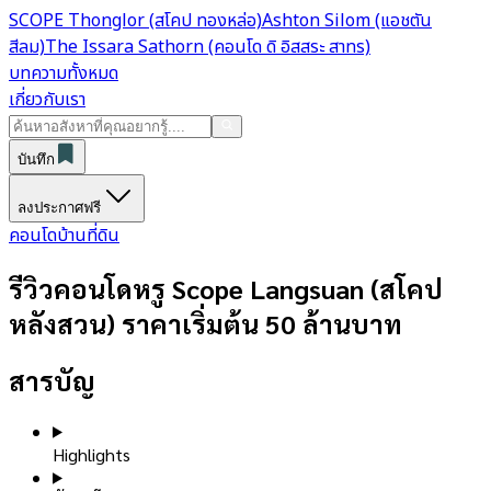
SCOPE Thonglor (สโคป ทองหล่อ)
Ashton Silom (แอชตัน
สีลม)
The Issara Sathorn (คอนโด ดิ อิสสระ สาทร)
บทความทั้งหมด
เกี่ยวกับเรา
บันทึก
ลงประกาศฟรี
คอนโด
บ้าน
ที่ดิน
รีวิวคอนโดหรู Scope Langsuan (สโคป
หลังสวน) ราคาเริ่มต้น 50 ล้านบาท
สารบัญ
Highlights