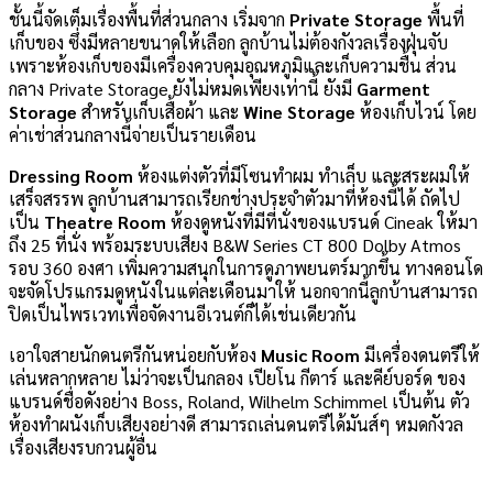
ชั้นนี้จัดเต็มเรื่องพื้นที่ส่วนกลาง เริ่มจาก
Private Storage
พื้นที่
เก็บของ ซึ่งมีหลายขนาดให้เลือก ลูกบ้านไม่ต้องกังวลเรื่องฝุ่นจับ
เพราะห้องเก็บของมีเครื่องควบคุมอุณหภูมิและเก็บความชื้น ส่วน
กลาง Private Storage ยังไม่หมดเพียงเท่านี้ ยังมี
Garment
Storage
สำหรับเก็บเสื้อผ้า และ
Wine Storage
ห้องเก็บไวน์ โดย
ค่าเช่าส่วนกลางนี้จ่ายเป็นรายเดือน
Dressing Room
ห้องแต่งตัวที่มีโซนทำผม ทำเล็บ และสระผมให้
เสร็จสรรพ ลูกบ้านสามารถเรียกช่างประจำตัวมาที่ห้องนี้ได้ ถัดไป
เป็น
Theatre Room
ห้องดูหนังที่มีที่นั่งของแบรนด์ Cineak ให้มา
ถึง 25 ที่นั่ง พร้อมระบบเสียง B&W Series CT 800 Dolby Atmos
รอบ 360 องศา เพิ่มความสนุกในการดูภาพยนตร์มากขึ้น ทางคอนโด
จะจัดโปรแกรมดูหนังในแต่ละเดือนมาให้ นอกจากนี้ลูกบ้านสามารถ
ปิดเป็นไพรเวทเพื่อจัดงานอีเวนต์ก็ได้เช่นเดียวกัน
เอาใจสายนักดนตรีกันหน่อยกับห้อง
Music Room
มีเครื่องดนตรีให้
เล่นหลากหลาย ไม่ว่าจะเป็นกลอง เปียโน กีตาร์ และคีย์บอร์ด ของ
แบรนด์ชื่อดังอย่าง Boss, Roland, Wilhelm Schimmel เป็นต้น ตัว
ห้องทำผนังเก็บเสียงอย่างดี สามารถเล่นดนตรีได้มันส์ๆ หมดกังวล
เรื่องเสียงรบกวนผู้อื่น