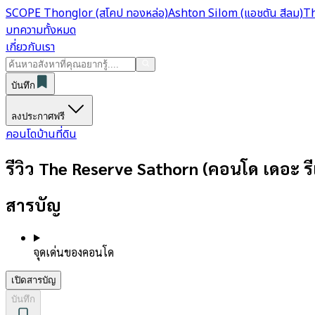
SCOPE Thonglor (สโคป ทองหล่อ)
Ashton Silom (แอชตัน สีลม)
Th
บทความทั้งหมด
เกี่ยวกับเรา
บันทึก
ลงประกาศฟรี
คอนโด
บ้าน
ที่ดิน
รีวิว The Reserve Sathorn (คอนโด เดอะ รี
สารบัญ
จุดเด่นของคอนโด
เปิดสารบัญ
บันทึก