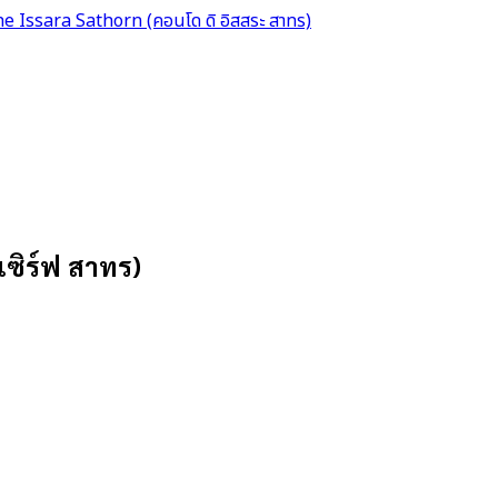
e Issara Sathorn (คอนโด ดิ อิสสระ สาทร)
เซิร์ฟ สาทร)