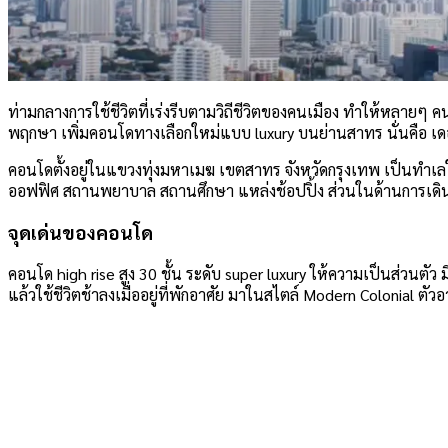
ท่ามกลางการใช้ชีวิตที่เร่งรีบตามวิถีชีวิตของคนเมือง ทำให้หลายๆ คนม
พฤกษา เพิ่มคอนโดทางเลือกใหม่แบบ luxury บนย่านสาทร นั่นคือ เดอ
คอนโดตั้งอยู่ในแขวงทุ่งมหาเมฆ เขตสาทร จังหวัดกรุงเทพ เป็นทำเลใ
ออฟฟิศ สถานพยาบาล สถานศึกษา แหล่งช้อปปิ้ง ส่วนในด้านการเดินท
จุดเด่นของคอนโด
คอนโด high rise สูง 30 ชั้น ระดับ super luxury ให้ความเป็นส่วนตั
แล้วใช้ชีวิตช้าลงเมื่ออยู่ที่พักอาศัย มาในสไตล์ Modern Colonial ต