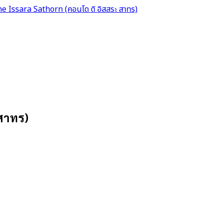
e Issara Sathorn (คอนโด ดิ อิสสระ สาทร)
 สาทร)