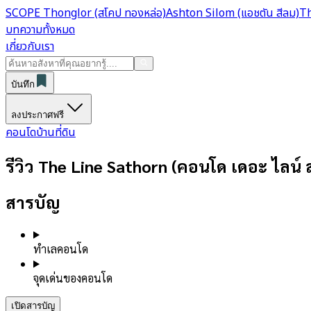
SCOPE Thonglor (สโคป ทองหล่อ)
Ashton Silom (แอชตัน สีลม)
Th
บทความทั้งหมด
เกี่ยวกับเรา
บันทึก
ลงประกาศฟรี
คอนโด
บ้าน
ที่ดิน
รีวิว The Line Sathorn (คอนโด เดอะ ไลน์
สารบัญ
ทำเลคอนโด
จุดเด่นของคอนโด
เปิดสารบัญ