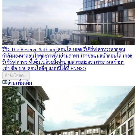
รีวิว The Reserve Sathorn (คอนโด เดอะ รีเซิร์ฟ สาทร)
หากคุณ
กำลังมองหาคอนโดคุณภาพในย่านสาทร เราขอแนะนำคอนโด เดอะ
รีเซิร์ฟ สาทร ที่เต็มไปด้วยสิ่งอำนวยความสะดวก สามารถเข้ามา
เช่า-ซื้อ-ขาย คอนโดดีๆ แบบนี้ได้ที่ ENNXO
กำลังโหลด...
อ่านเพิ่มเติม