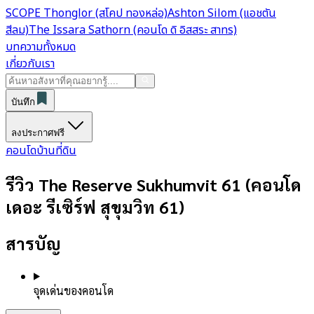
SCOPE Thonglor (สโคป ทองหล่อ)
Ashton Silom (แอชตัน
สีลม)
The Issara Sathorn (คอนโด ดิ อิสสระ สาทร)
บทความทั้งหมด
เกี่ยวกับเรา
บันทึก
ลงประกาศฟรี
คอนโด
บ้าน
ที่ดิน
รีวิว The Reserve Sukhumvit 61 (คอนโด
เดอะ รีเซิร์ฟ สุขุมวิท 61)
สารบัญ
จุดเด่นของคอนโด