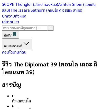
SCOPE Thonglor (สโคป ทองหล่อ)
Ashton Silom (แอชตัน
สีลม)
The Issara Sathorn (คอนโด ดิ อิสสระ สาทร)
บทความทั้งหมด
เกี่ยวกับเรา
บันทึก
ลงประกาศฟรี
คอนโด
บ้าน
ที่ดิน
รีวิว The Diplomat 39 (คอนโด เดอะ ดิ
โพลแมท 39)
สารบัญ
ทำเลคอนโด