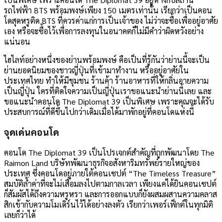
รถไฟฟ้า BTS พร้อมพงษ์เพียง 150 เมตรเท่านั้น เรียกว่าเป็นคอน
โดสุดหรูติด BTS ที่ควรค่าแก่การเป็นเจ้าของ ไม่ว่าจะซื้อเพื่ออยู่อาศัย
เอง หรือจะซื้อไว้เพื่อการลงทุนในอนาคตก็ไม่มีคำว่าผิดหวังอย่าง
แน่นอน
ไฮไลท์อย่างหนึ่งของย่านพร้อมพงษ์ คือเป็นที่รู้กันว่าย่านนี้จะเป็น
ย่านยอดนิยมของชาวญี่ปุ่นที่เข้ามาทำงาน หรืออยู่อาศัยใน
ประเทศไทย ทำให้มีชุมชน ร้านค้า ร้านอาหารที่ให้กลิ่นอายความ
เป็นญี่ปุ่น ใครที่ติดใจความเป็นญี่ปุ่นเราขอแนะนำย่านนี้เลย และ
ขอแนะนำคอนโด The Diplomat 39 เป็นพิเศษ เพราะคุณจะได้รับ
ประสบการณ์ที่ดีขึ้นไปกว่าเดิมเมื่อได้มาพักอยู่ที่คอนโดแห่งนี้
จุดเด่นคอนโด
คอนโด The Diplomat 39 เป็นโปรเจกต์สำคัญที่ถูกพัฒนาโดย The
Raimon Land บริษัทพัฒนาธุรกิจอสังหาริมทรัพย์รายใหญ่ของ
ประเทศ ซึ่งคอนโดอยู่ภายใต้คอนเซปต์ “The Timeless Treasure”
สมบัติล้ำค่าที่จะไม่เสื่อมลงไปตามกาลเวลา เพียงแค่ได้ยินคอนเซปต์
ก็สัมผัสได้ถึงความหรูหรา และการออกแบบก็ยังผสมผสานความคลาส
สิกเข้ากับความโมเดิร์นไว้ได้อย่างลงตัว เรียกว่าเพอร์เฟ็กต์ในทุกมิติ
เลยก็ว่าได้