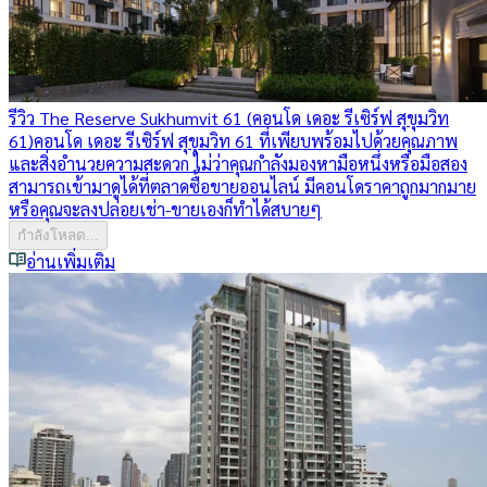
รีวิว The Reserve Sukhumvit 61 (คอนโด เดอะ รีเซิร์ฟ สุขุมวิท
61)
คอนโด เดอะ รีเซิร์ฟ สุขุมวิท 61 ที่เพียบพร้อมไปด้วยคุณภาพ
และสิ่งอำนวยความสะดวก ไม่ว่าคุณกำลังมองหามือหนึ่งหรือมือสอง
สามารถเข้ามาดูได้ที่ตลาดซื้อขายออนไลน์ มีคอนโดราคาถูกมากมาย
หรือคุณจะลงปล่อยเช่า-ขายเองก็ทำได้สบายๆ
กำลังโหลด...
อ่านเพิ่มเติม