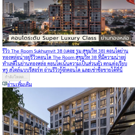
รีวิว The Room Sukhumvit 38 (เดอะ รูม สุขุมวิท 38) คอนโดย่าน
ทองหล่อน่าอยู่
รีวิวคอนโด The Room สุขุมวิท 38 ที่มีความน่าอยู่
ทำเลดีในย่านทองหล่อ คอนโดเน้นความเป็นส่วนตัว ตกแต่งเรียบ
หรู สไตล์แบบรีสอร์ท อ่านรีวิวรู้จักคอนโด และเช่าซื้อขายได้ที่นี่
กำลังโหลด...
อ่านเพิ่มเติม