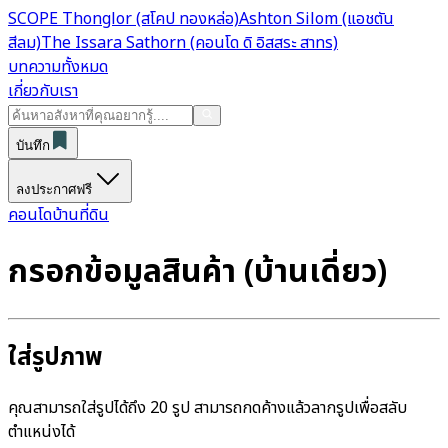
SCOPE Thonglor (สโคป ทองหล่อ)
Ashton Silom (แอชตัน
สีลม)
The Issara Sathorn (คอนโด ดิ อิสสระ สาทร)
บทความทั้งหมด
เกี่ยวกับเรา
บันทึก
ลงประกาศฟรี
คอนโด
บ้าน
ที่ดิน
กรอกข้อมูลสินค้า (บ้านเดี่ยว)
ใส่รูปภาพ
คุณสามารถใส่รูปได้ถึง 20 รูป สามารถกดค้างแล้วลากรูปเพื่อสลับ
ตำแหน่งได้