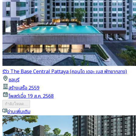
รีวิว The Base Central Pattaya (คอนโด เดอะ เบส พัทยากลาง)
ชลบุรี
สร้างเสร็จ
2559
โพสต์เมื่อ
19 ส.ค. 2568
กำลังโหลด...
อ่านเพิ่มเติม