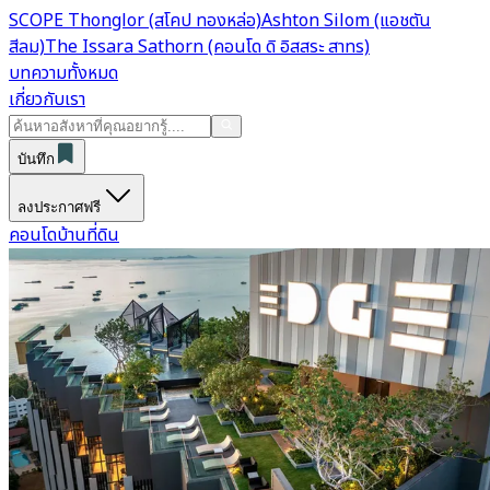
SCOPE Thonglor (สโคป ทองหล่อ)
Ashton Silom (แอชตัน
สีลม)
The Issara Sathorn (คอนโด ดิ อิสสระ สาทร)
บทความทั้งหมด
เกี่ยวกับเรา
บันทึก
ลงประกาศฟรี
คอนโด
บ้าน
ที่ดิน