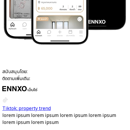
สนับสนุนโดย:
ติดตามเพิ่มเติม:
Tiktok: property trend
lorem ipsum lorem ipsum lorem ipsum lorem ipsum
lorem ipsum lorem ipsum