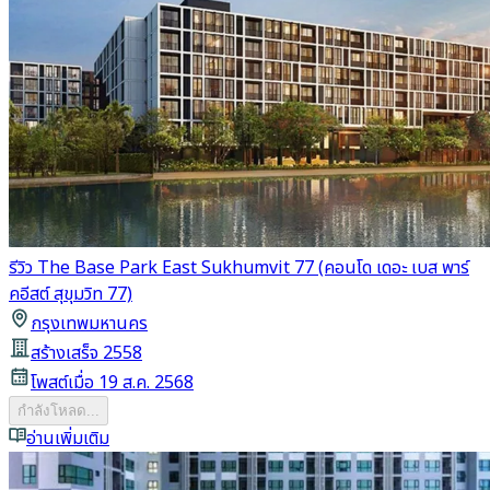
รีวิว The Base Park East Sukhumvit 77 (คอนโด เดอะ เบส พาร์
คอีสต์ สุขุมวิท 77)
กรุงเทพมหานคร
สร้างเสร็จ
2558
โพสต์เมื่อ
19 ส.ค. 2568
กำลังโหลด...
อ่านเพิ่มเติม