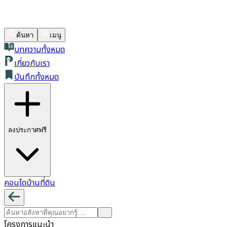
ค้นหา
เมนู
บทความทั้งหมด
เกี่ยวกับเรา
บันทึกทั้งหมด
ลงประกาศฟรี
คอนโด
บ้าน
ที่ดิน
โครงการแนะนำ