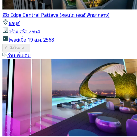
รีวิว Edge Central Pattaya (คอนโด เอดจ์ พัทยากลาง)
ชลบุรี
สร้างเสร็จ
2564
โพสต์เมื่อ
19 ส.ค. 2568
กำลังโหลด...
อ่านเพิ่มเติม