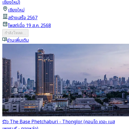
เชียงใหม่)
เชียงใหม่
สร้างเสร็จ
2567
โพสต์เมื่อ
19 ส.ค. 2568
กำลังโหลด...
อ่านเพิ่มเติม
รีวิว The Base Phetchaburi - Thonglor (คอนโด เดอะ เบส
เพชรบุรี - ทองหล่อ)