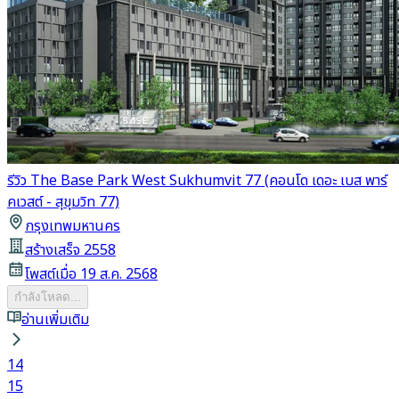
รีวิว The Base Park West Sukhumvit 77 (คอนโด เดอะ เบส พาร์
คเวสต์ - สุขุมวิท 77)
กรุงเทพมหานคร
สร้างเสร็จ
2558
โพสต์เมื่อ
19 ส.ค. 2568
กำลังโหลด...
อ่านเพิ่มเติม
14
15