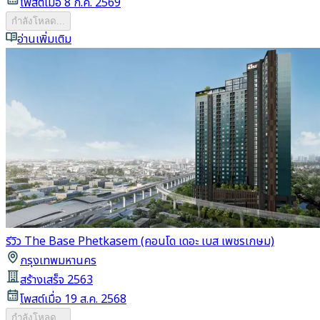
โพสต์เมื่อ
8 ก.ค. 2569
กำลังโหลด...
อ่านเพิ่มเติม
รีวิว The Base Phetkasem (คอนโด เดอะ เบส เพชรเกษม)
กรุงเทพมหานคร
สร้างเสร็จ
2563
โพสต์เมื่อ
19 ส.ค. 2568
กำลังโหลด...