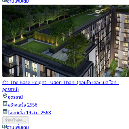
อ่านเพิ่มเติม
รีวิว The Base Height - Udon Thani (คอนโด เดอะ เบส ไฮท์ -
อุดรธานี)
อุดรธานี
สร้างเสร็จ
2556
โพสต์เมื่อ
19 ส.ค. 2568
กำลังโหลด...
อ่านเพิ่มเติม