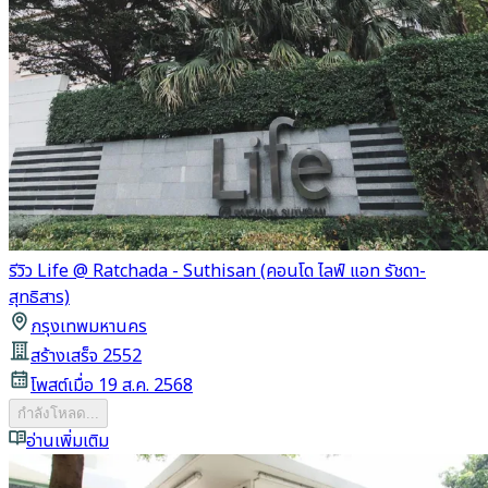
รีวิว Life @ Ratchada - Suthisan (คอนโด ไลฟ์ แอท รัชดา-
สุทธิสาร)
กรุงเทพมหานคร
สร้างเสร็จ
2552
โพสต์เมื่อ
19 ส.ค. 2568
กำลังโหลด...
อ่านเพิ่มเติม