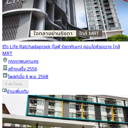
รีวิว Life Ratchadapisek (ไลฟ์ รัชดาภิเษก) คอนโดห้วยขวาง ใกล้
MRT
กรุงเทพมหานคร
สร้างเสร็จ
2556
โพสต์เมื่อ
6 พ.ย. 2568
กำลังโหลด...
อ่านเพิ่มเติม