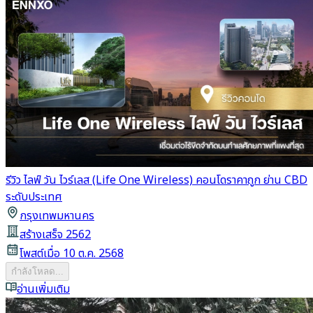
รีวิว ไลฟ์ วัน ไวร์เลส (Life One Wireless) คอนโดราคาถูก ย่าน CBD
ระดับประเทศ
กรุงเทพมหานคร
สร้างเสร็จ
2562
โพสต์เมื่อ
10 ต.ค. 2568
กำลังโหลด...
อ่านเพิ่มเติม