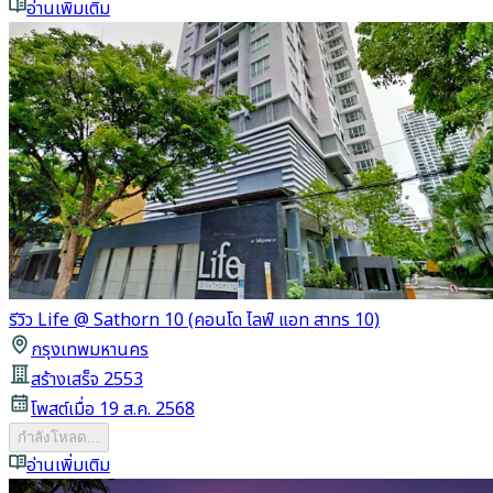
อ่านเพิ่มเติม
รีวิว Life @ Sathorn 10 (คอนโด ไลฟ์ แอท สาทร 10)
กรุงเทพมหานคร
สร้างเสร็จ
2553
โพสต์เมื่อ
19 ส.ค. 2568
กำลังโหลด...
อ่านเพิ่มเติม